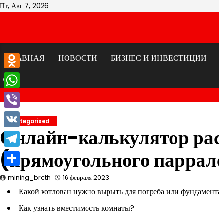
Перейти
Пт, Авг 7, 2026
к
содержимому
ГЛАВНАЯ
НОВОСТИ
БИЗНЕС И ИНВЕСТИЦИИ
Odnoklassniki
WhatsApp
Viber
Uncategorised
Онлайн-калькулятор рас
VK
(прямоугольного паррал
Telegram
Отправить
mining_broth
16 февраля 2023
Какой котлован нужно вырыть для погреба или фундамент
Как узнать вместимость комнаты?