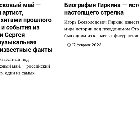
сковый май —
Биография Гиркина — ист
 артист,
настоящего стрелка
 хитами прошлого
Игорь Всеволодович Гиркин, извест
 и события из
мире истории под псевдонимом Стр
и Сергея
был одним из ключевых фигурантов
музыкальная
17 февраля 2023
еизвестные факты
 известный под
овый май, – российский
ор, один из самых…
3