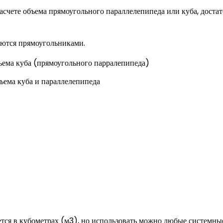
расчете объема прямоугольного параллелепипеда или куба, доста
яются прямоугольниками.
ъема куба и параллелепипеда
ается в кубометрах (м3), но использовать можно любые системны