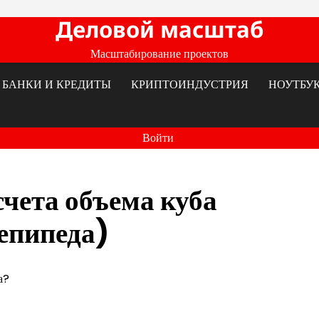
Деловой масштаб
Масштабирование проектов
БАНКИ И КРЕДИТЫ
КРИПТОИНДУСТРИЯ
НОУТБУ
Войти
чета объема куба
епипеда)
а?