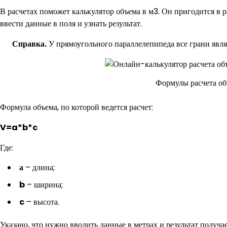
В расчетах поможет калькулятор объема в м3. Он пригодится в 
ввести данные в поля и узнать результат.
Справка.
У прямоугольного параллелепипеда все грани явл
Формулы расчета об
Формула объема, по которой ведется расчет:
V=a*b*c
Где:
а
– длина;
b
– ширина;
c
– высота.
Указано, что нужно вводить данные в метрах и результат получ