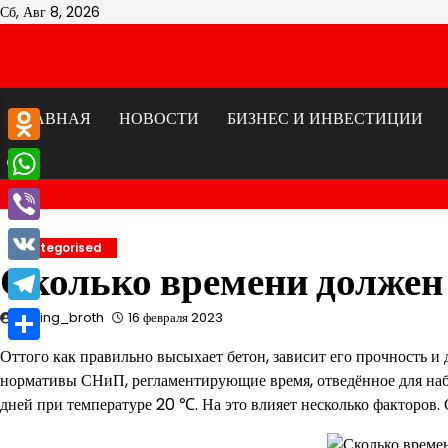
Перейти
Сб, Авг 8, 2026
к
содержимому
ГЛАВНАЯ
НОВОСТИ
БИЗНЕС И ИНВЕСТИЦИИ
Odnoklassniki
WhatsApp
Viber
Uncategorised
Сколько времени должен
VK
Telegram
mining_broth
16 февраля 2023
Отправить
Оттого как правильно высыхает бетон, зависит его прочность и
нормативы СНиП, регламентирующие время, отведённое для набо
дней при температуре 20 ℃. На это влияет несколько факторов. С