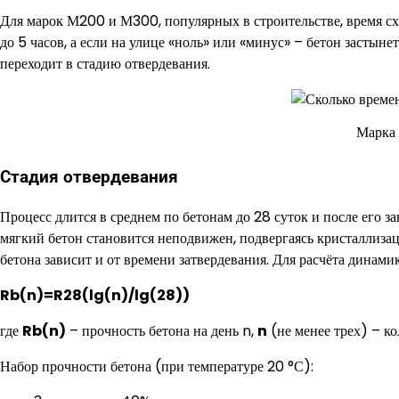
Для марок М200 и М300, популярных в строительстве, время сх
до 5 часов, а если на улице «ноль» или «минус» – бетон застынет
переходит в стадию отвердевания.
Марка 
Стадия отвердевания
Процесс длится в среднем по бетонам до 28 суток и после его 
мягкий бетон становится неподвижен, подвергаясь кристаллиза
бетона зависит и от времени затвердевания. Для расчёта динами
Rb(n)=R28(lg(n)/lg(28))
где
Rb(n)
– прочность бетона на день n,
n
(не менее трех) – ко
Набор прочности бетона (при температуре 20 °С):