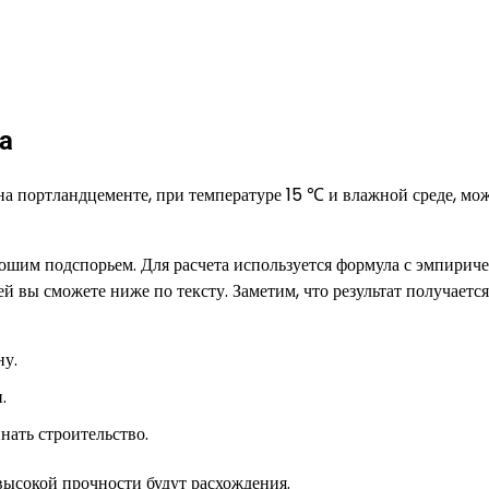
а
на портландцементе, при температуре 15 ℃ и влажной среде, мо
ошим подспорьем. Для расчета используется формула с эмпирич
 вы сможете ниже по тексту. Заметим, что результат получается
ну.
.
нать строительство.
 высокой прочности будут расхождения.