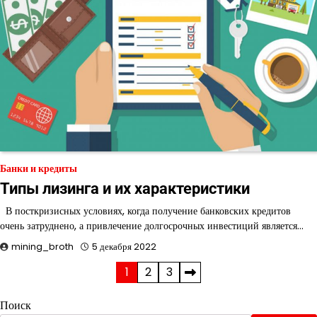
Банки и кредиты
Типы лизинга и их характеристики
В посткризисных условиях, когда получение банковских кредитов
очень затруднено, а привлечение долгосрочных инвестиций является…
mining_broth
5 декабря 2022
Пагинация
1
2
3
записей
Поиск