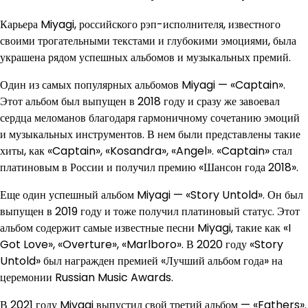
Карьера Miyagi, российского рэп-исполнителя, известного
своими трогательными текстами и глубокими эмоциями, была
украшена рядом успешных альбомов и музыкальных премий.
Один из самых популярных альбомов Miyagi — «Captain».
Этот альбом был выпущен в 2018 году и сразу же завоевал
сердца меломанов благодаря гармоничному сочетанию эмоций
и музыкальных инструментов. В нем были представлены такие
хиты, как «Captain», «Kosandra», «Angel». «Captain» стал
платиновым в России и получил премию «Шансон года 2018».
Еще один успешный альбом Miyagi — «Story Untold». Он был
выпущен в 2019 году и тоже получил платиновый статус. Этот
альбом содержит самые известные песни Miyagi, такие как «I
Got Love», «Overture», «Marlboro». В 2020 году «Story
Untold» был награжден премией «Лучший альбом года» на
церемонии Russian Music Awards.
В 2021 году Miyagi выпустил свой третий альбом — «Fathers».