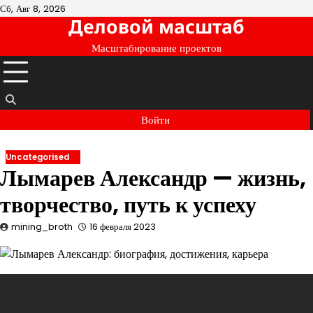
Перейти
Сб, Авг 8, 2026
Деловой масштаб
к
содержимому
Масштабирование проектов
Войти
Uncategorised
Лымарев Александр — жизнь,
творчество, путь к успеху
mining_broth
16 февраля 2023