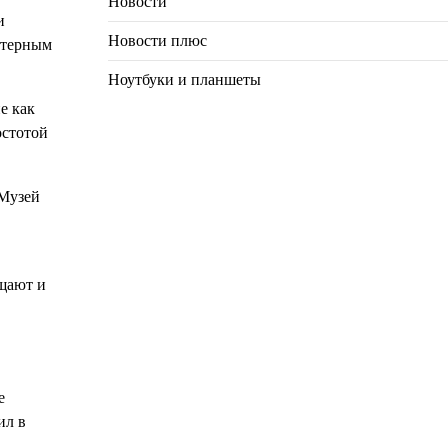
Новости
и
Новости плюс
актерным
Ноутбуки и планшеты
е как
остотой
 Музей
ищают и
е
ил в