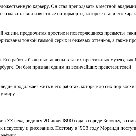
дожественную карьеру. Он стал преподавать в местной академи
ал создавать свои известные натюрморты, которые стали его хар
й жизни, предпочитая простые и повторяющиеся предметы, таки
еризованы тонкой гаммой серых и бежевых оттенков, а также пр
и. Его работы были выставлены в таких престижных музеях, как
бурге. Он был признан одним из величайших представителей
следие продолжает жить в его работах, которые до сих пор восх
у миру.
 XX века, родился 20 июля 1890 года в городе Болонья, в семь
с к искусству и рисованию. Поэтому в 1903 году Моранди поступ
графику.