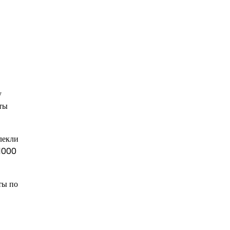
у
ты
лекли
 1000
ты по