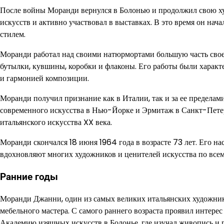
После войны Моранди вернулся в Болонью и продолжил свою ху
искусств и активно участвовал в выставках. В это время он нач
стилем.
Моранди работал над своими натюрмортами большую часть свое
бутылки, кувшины, коробки и флаконы. Его работы были характ
и гармонией композиции.
Моранди получил признание как в Италии, так и за ее пределам
современного искусства в Нью-Йорке и Эрмитаж в Санкт-Петер
итальянского искусства XX века.
Моранди скончался 18 июня 1964 года в возрасте 73 лет. Его на
вдохновляют многих художников и ценителей искусства по всем
Ранние годы
Моранди Джанни, один из самых великих итальянских художников
мебельного мастера. С самого раннего возраста проявил интере
Академию изящных искусств в Болонье, где изучал живопись и 