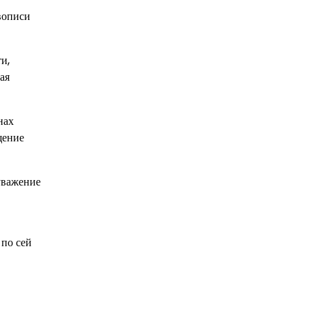
вописи
и,
ая
нах
щение
уважение
 по сей