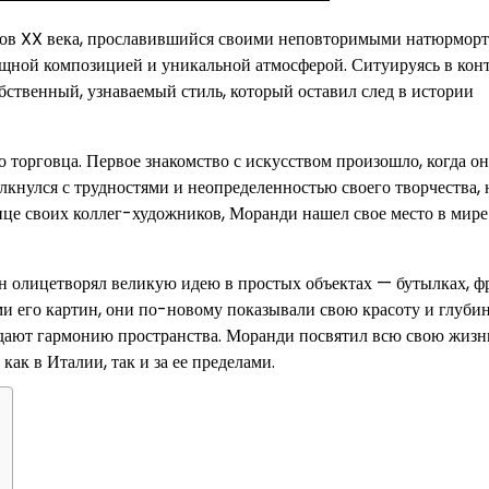
ов XX века, прославившийся своими неповторимыми натюрморт
щной композицией и уникальной атмосферой. Ситуируясь в конт
обственный, узнаваемый стиль, который оставил след в истории
 торговца. Первое знакомство с искусством произошло, когда он
кнулся с трудностями и неопределенностью своего творчества, 
ице своих коллег-художников, Моранди нашел свое место в мире
н олицетворял великую идею в простых объектах — бутылках, фр
и его картин, они по-новому показывали свою красоту и глубин
здают гармонию пространства. Моранди посвятил всю свою жизн
ак в Италии, так и за ее пределами.