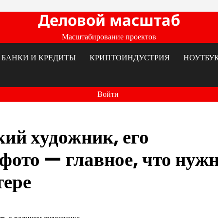
Деловой масштаб
Масштабирование проектов
БАНКИ И КРЕДИТЫ
КРИПТОИНДУСТРИЯ
НОУТБУ
Войти
ий художник, его
 фото — главное, что нуж
тере