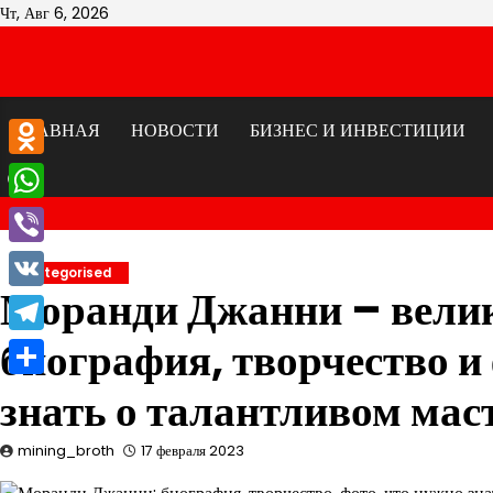
Перейти
Чт, Авг 6, 2026
к
содержимому
ГЛАВНАЯ
НОВОСТИ
БИЗНЕС И ИНВЕСТИЦИИ
Odnoklassniki
WhatsApp
Viber
Uncategorised
Моранди Джанни – велик
VK
биография, творчество и
Telegram
Отправить
знать о талантливом мас
mining_broth
17 февраля 2023