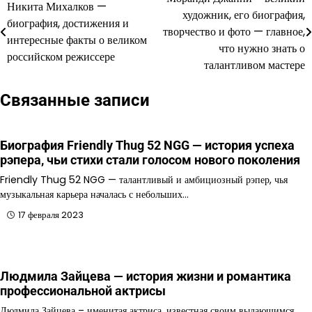
Навигация
Никита Михалков —
художник, его биография,
биография, достижения и
по
творчество и фото — главное,
интересные факты о великом
что нужно знать о
записям
российском режиссере
талантливом мастере
Связанные записи
Биография Friendly Thug 52 NGG — история успеха
рэпера, чьи стихи стали голосом нового поколения
Friendly Thug 52 NGG — талантливый и амбициозный рэпер, чья
музыкальная карьера началась с небольших…
17 февраля 2023
Людмила Зайцева — история жизни и романтика
профессиональной актрисы
Людмила Зайцева – именитая актриса, известная своим выдающимся