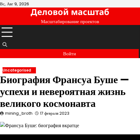
Перейти
Вс, Авг 9, 2026
Деловой масштаб
к
содержимому
Масштабирование проектов
Войти
Uncategorised
Биография Франсуа Буше —
успехи и невероятная жизнь
великого космонавта
mining_broth
17 февраля 2023