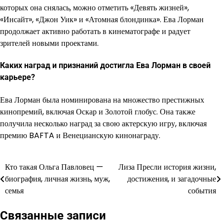
которых она снялась, можно отметить «Девять жизней»,
«Инсайт», «Джон Уик» и «Атомная блондинка». Ева Лорман
продолжает активно работать в кинематографе и радует
зрителей новыми проектами.
Каких наград и признаний достигла Ева Лорман в своей
карьере?
Ева Лорман была номинирована на множество престижных
кинопремий, включая Оскар и Золотой глобус. Она также
получила несколько наград за свою актерскую игру, включая
премию BAFTA и Венецианскую кинонаграду.
Кто такая Ольга Павловец —
Лиза Пресли история жизни,
Навигация
биография, личная жизнь, муж,
достижения, и загадочные
по
семья
события
записям
Связанные записи