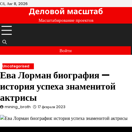
Перейти
Сб, Авг 8, 2026
Деловой масштаб
к
содержимому
Масштабирование проектов
Войти
Uncategorised
Ева Лорман биография —
история успеха знаменитой
актрисы
mining_broth
17 февраля 2023