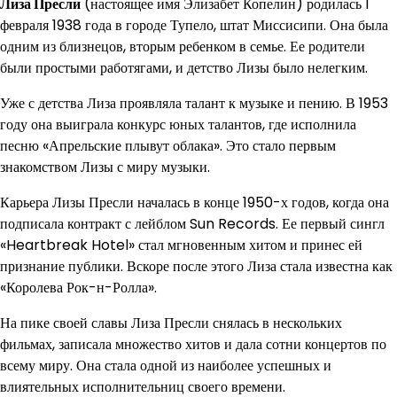
Лиза Пресли
(настоящее имя Элизабет Копелин) родилась 1
февраля 1938 года в городе Тупело, штат Миссисипи. Она была
одним из близнецов, вторым ребенком в семье. Ее родители
были простыми работягами, и детство Лизы было нелегким.
Уже с детства Лиза проявляла талант к музыке и пению. В 1953
году она выиграла конкурс юных талантов, где исполнила
песню «Апрельские плывут облака». Это стало первым
знакомством Лизы с миру музыки.
Карьера Лизы Пресли началась в конце 1950-х годов, когда она
подписала контракт с лейблом Sun Records. Ее первый сингл
«Heartbreak Hotel» стал мгновенным хитом и принес ей
признание публики. Вскоре после этого Лиза стала известна как
«Королева Рок-н-Ролла».
На пике своей славы Лиза Пресли снялась в нескольких
фильмах, записала множество хитов и дала сотни концертов по
всему миру. Она стала одной из наиболее успешных и
влиятельных исполнительниц своего времени.