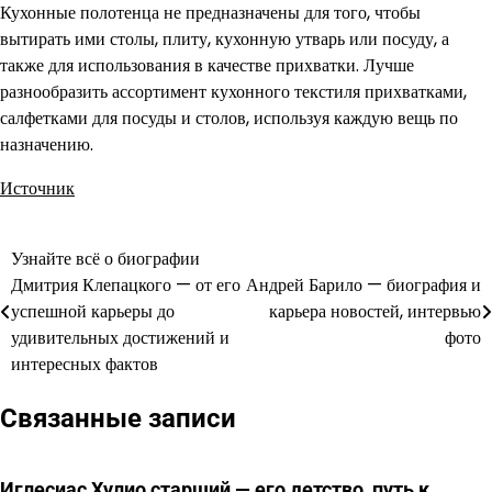
Кухонные полотенца не предназначены для того, чтобы
вытирать ими столы, плиту, кухонную утварь или посуду, а
также для использования в качестве прихватки. Лучше
разнообразить ассортимент кухонного текстиля прихватками,
салфетками для посуды и столов, используя каждую вещь по
назначению.
Источник
Узнайте всё о биографии
Навигация
Дмитрия Клепацкого — от его
Андрей Барило — биография и
по
успешной карьеры до
карьера новостей, интервью
удивительных достижений и
фото
записям
интересных фактов
Связанные записи
Иглесиас Хулио старший — его детство, путь к