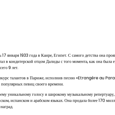
7 января 1933 года в Каире, Египет. С самого детства она проя
тал в кондитерской отцом Далиды с того момента, как она была 
его 9 лет.
конкурс талантов в Париже, исполнив песню «Etrangère au Para
ых популярных певиц своего времени.
воему уникальному голосу и широкому музыкальному репертуару,
ском, испанском и арабском языках. Она продала более 170 мил
наград.