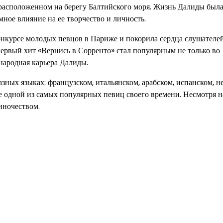
, расположенном на берегу Балтийского моря. Жизнь Далиды был
ное влияние на ее творчество и личность.
конкурсе молодых певцов в Париже и покорила сердца слушателе
ервый хит «Вернись в Сорренто» стал популярным не только во
ународная карьера Далиды.
азных языках: французском, итальянском, арабском, испанском, 
е одной из самых популярных певиц своего времени. Несмотря н
иночеством.