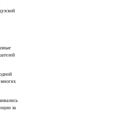
м
цузской
азные
шателей
родной
й многих
нчивались
моции за