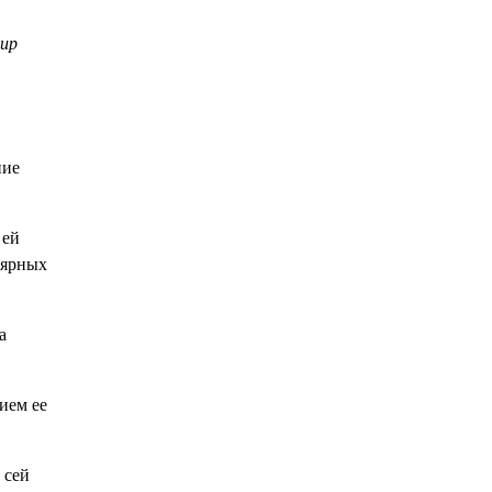
мир
ние
 ей
лярных
а
ием ее
 сей