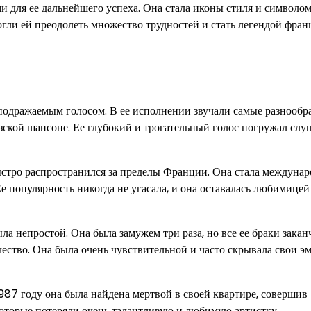
для ее дальнейшего успеха. Она стала иконы стиля и символо
огли ей преодолеть множество трудностей и стать легендой фран
одражаемым голосом. В ее исполнении звучали самые разнообр
ской шансоне. Ее глубокий и трогательный голос погружал слу
быстро распространился за пределы Франции. Она стала междуна
Ее популярность никогда не угасала, и она оставалась любимице
ла непростой. Она была замужем три раза, но все ее браки зака
чество. Она была очень чувствительной и часто скрывала свои э
1987 году она была найдена мертвой в своей квартире, совершив
 которые потеряли очень талантливую и любимую артистку.