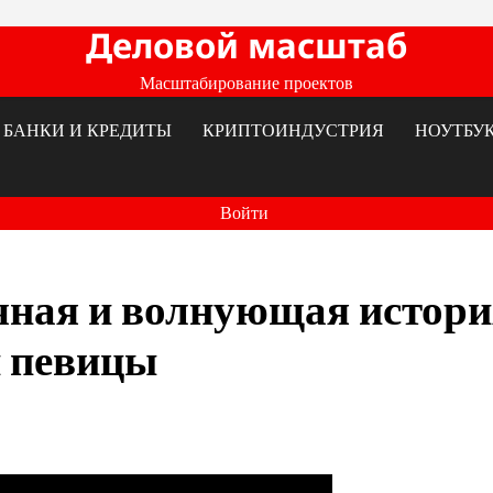
Деловой масштаб
Масштабирование проектов
БАНКИ И КРЕДИТЫ
КРИПТОИНДУСТРИЯ
НОУТБУ
Войти
ная и волнующая истори
й певицы