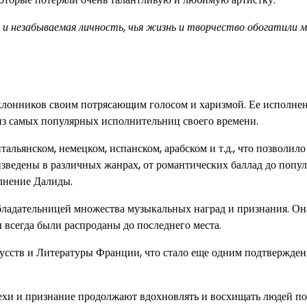
а и незабываемая личность, чья жизнь и творчество обогатили 
поклонников своим потрясающим голосом и харизмой. Ее исполне
из самых популярных исполнительниц своего времени.
альянском, немецком, испанском, арабском и т.д., что позволило
изведены в различных жанрах, от романтических баллад до попу
лнение Далиды.
обладательницей множества музыкальных наград и признания. Он
 всегда были распроданы до последнего места.
усств и Литературы Франции, что стало еще одним подтвержден
пехи и признание продолжают вдохновлять и восхищать людей по