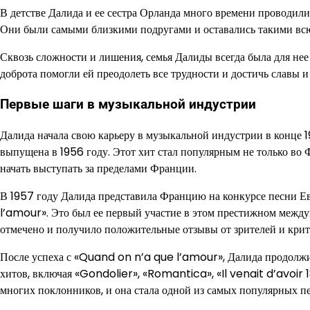
В детстве Далида и ее сестра Орланда много времени проводили 
Они были самыми близкими подругами и оставались такими вс
Сквозь сложности и лишения, семья Далиды всегда была для н
доброта помогли ей преодолеть все трудности и достичь славы 
Первые шаги в музыкальной индустрии
Далида начала свою карьеру в музыкальной индустрии в конце 
выпущена в 1956 году. Этот хит стал популярным не только во 
начать выступать за пределами Франции.
В 1957 году Далида представила Францию на конкурсе песни Е
l’amour». Это был ее первый участие в этом престижном междун
отмечено и получило положительные отзывы от зрителей и крит
После успеха с «Quand on n’a que l’amour», Далида продолжи
хитов, включая «Gondolier», «Romantica», «Il venait d’avoir 
многих поклонников, и она стала одной из самых популярных п