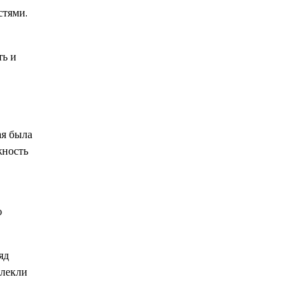
стями.
ть и
ая была
жность
о
яд
влекли