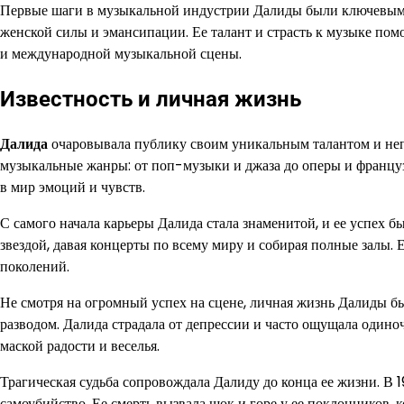
Первые шаги в музыкальной индустрии Далиды были ключевыми 
женской силы и эмансипации. Ее талант и страсть к музыке пом
и международной музыкальной сцены.
Известность и личная жизнь
Далида
очаровывала публику своим уникальным талантом и неп
музыкальные жанры: от поп-музыки и джаза до оперы и француз
в мир эмоций и чувств.
С самого начала карьеры Далида стала знаменитой, и ее успех 
звездой, давая концерты по всему миру и собирая полные залы. 
поколений.
Не смотря на огромный успех на сцене, личная жизнь Далиды бы
разводом. Далида страдала от депрессии и часто ощущала одино
маской радости и веселья.
Трагическая судьба сопровождала Далиду до конца ее жизни. В 
самоубийство. Ее смерть вызвала шок и горе у ее поклонников,