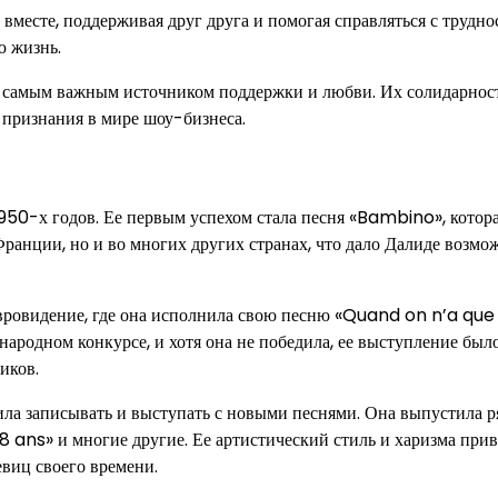
вместе, поддерживая друг друга и помогая справляться с трудно
ю жизнь.
ее самым важным источником поддержки и любви. Их солидарнос
и признания в мире шоу-бизнеса.
1950-х годов. Ее первым успехом стала песня «Bambino», котор
Франции, но и во многих других странах, что дало Далиде возмо
вровидение, где она исполнила свою песню «Quand on n’a que
ародном конкурсе, и хотя она не победила, ее выступление был
иков.
ла записывать и выступать с новыми песнями. Она выпустила р
18 ans» и многие другие. Ее артистический стиль и харизма при
евиц своего времени.