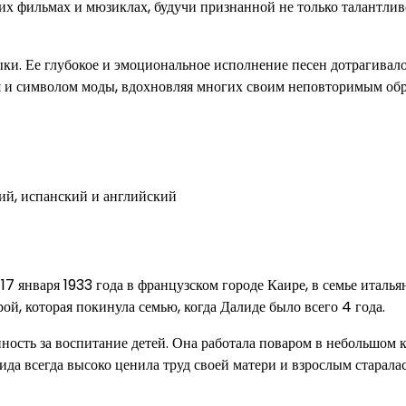
их фильмах и мюзиклах, будучи признанной не только талантли
ки. Ее глубокое и эмоциональное исполнение песен дотрагивало
я и символом моды, вдохновляя многих своим неповторимым обр
ий, испанский и английский
7 января 1933 года в французском городе Каире, в семье италья
ой, которая покинула семью, когда Далиде было всего 4 года.
нность за воспитание детей. Она работала поваром в небольшом к
да всегда высоко ценила труд своей матери и взрослым старала