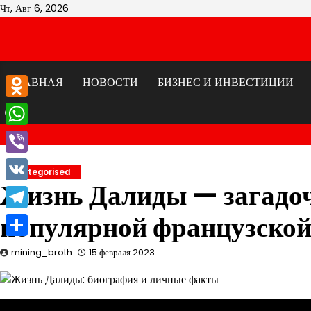
Перейти
Чт, Авг 6, 2026
к
содержимому
ГЛАВНАЯ
НОВОСТИ
БИЗНЕС И ИНВЕСТИЦИИ
Odnoklassniki
WhatsApp
Viber
Uncategorised
Жизнь Далиды — загадоч
VK
популярной французско
Telegram
Отправить
mining_broth
15 февраля 2023