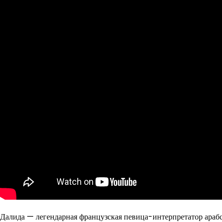
Далида — легендарная французская певица-интерпретатор арабс