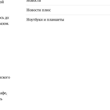
Новости
вой
Новости плюс
сь до
Ноутбуки и планшеты
азом.
нского
афе,
сь