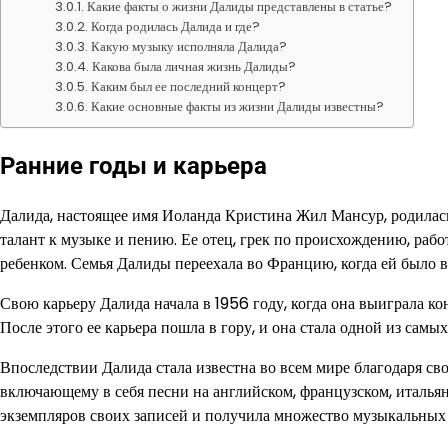
Какие факты о жизни Далиды представлены в статье?
Когда родилась Далида и где?
Какую музыку исполняла Далида?
Какова была личная жизнь Далиды?
Каким был ее последний концерт?
Какие основные факты из жизни Далиды известны?
Ранние годы и карьера
Далида, настоящее имя Иоланда Кристина Жил Мансур, родилась 1
талант к музыке и пению. Ее отец, грек по происхождению, рабо
ребенком. Семья Далиды переехала во Францию, когда ей было вс
Свою карьеру Далида начала в 1956 году, когда она выиграла 
После этого ее карьера пошла в гору, и она стала одной из сам
Впоследствии Далида стала известна во всем мире благодаря с
включающему в себя песни на английском, французском, итальян
экземпляров своих записей и получила множество музыкальных 