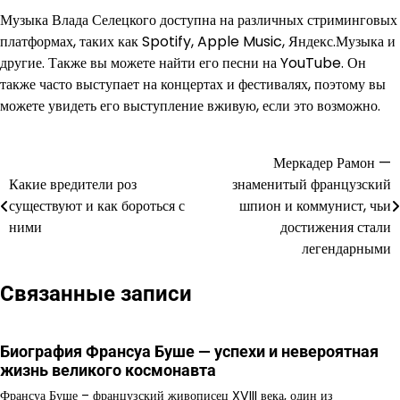
Музыка Влада Селецкого доступна на различных стриминговых
платформах, таких как Spotify, Apple Music, Яндекс.Музыка и
другие. Также вы можете найти его песни на YouTube. Он
также часто выступает на концертах и фестивалях, поэтому вы
можете увидеть его выступление вживую, если это возможно.
Меркадер Рамон —
Навигация
Какие вредители роз
знаменитый французский
по
существуют и как бороться с
шпион и коммунист, чьи
ними
достижения стали
записям
легендарными
Связанные записи
Биография Франсуа Буше — успехи и невероятная
жизнь великого космонавта
Франсуа Буше – французский живописец XVIII века, один из