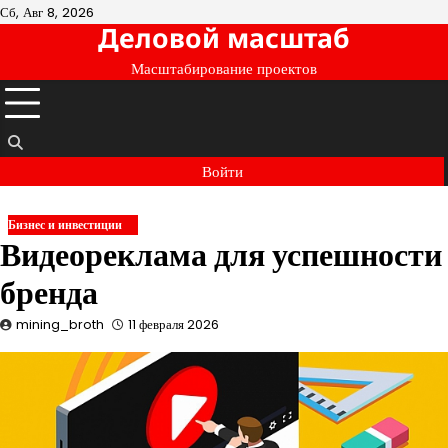
Перейти
Сб, Авг 8, 2026
Деловой масштаб
к
содержимому
Масштабирование проектов
Войти
Бизнес и инвестиции
Видеореклама для успешности
бренда
mining_broth
11 февраля 2026