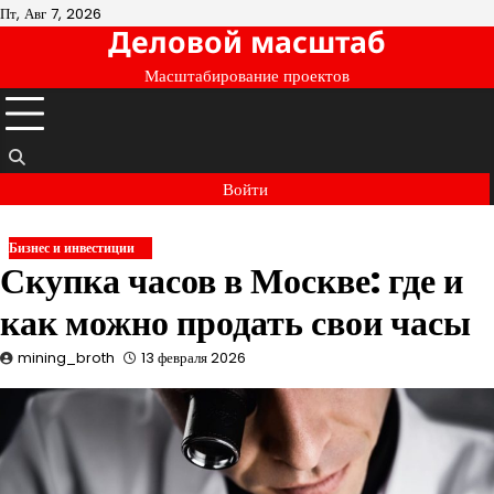
Перейти
Пт, Авг 7, 2026
Деловой масштаб
к
содержимому
Масштабирование проектов
Войти
Бизнес и инвестиции
Скупка часов в Москве: где и
как можно продать свои часы
mining_broth
13 февраля 2026