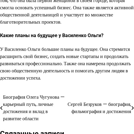
том, что она была первой женщиной в своем городе, которая
смогла основать успешный бизнес. Она также является активной
общественной деятельницей и участвует во множестве
благотворительных проектов.
Какие планы на будущее у Василенко Ольги?
У Василенко Ольги большие планы на будущее. Она стремится
расширить свой бизнес, создать новые стартапы и продолжать
развиваться профессионально. Также она намерена продолжать
свою общественную деятельность и помогать другим людям в
достижении успеха.
Биография Олега Чугунова —
Навигация
карьерный путь, личные
Сергей Безруков — биография,
по
достижения и вклад в
фильмография и достижения
развитие области
записям
Связанные записи