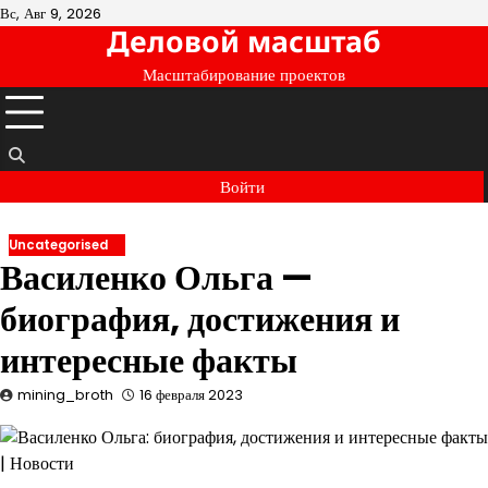
Перейти
Вс, Авг 9, 2026
Деловой масштаб
к
содержимому
Масштабирование проектов
Войти
Uncategorised
Василенко Ольга —
биография, достижения и
интересные факты
mining_broth
16 февраля 2023