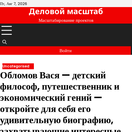
Перейти
Пт, Авг 7, 2026
Деловой масштаб
к
содержимому
Масштабирование проектов
Войти
Uncategorised
Обломов Вася — детский
философ, путешественник и
экономический гений —
откройте для себя его
удивительную биографию,
захватывающие интересные