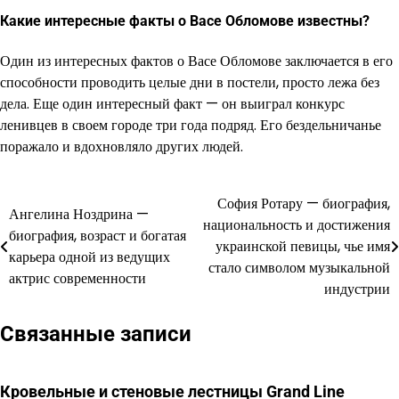
Какие интересные факты о Васе Обломове известны?
Один из интересных фактов о Васе Обломове заключается в его
способности проводить целые дни в постели, просто лежа без
дела. Еще один интересный факт — он выиграл конкурс
ленивцев в своем городе три года подряд. Его бездельничанье
поражало и вдохновляло других людей.
София Ротару — биография,
Навигация
Ангелина Ноздрина —
национальность и достижения
биография, возраст и богатая
по
украинской певицы, чье имя
карьера одной из ведущих
стало символом музыкальной
записям
актрис современности
индустрии
Связанные записи
Кровельные и стеновые лестницы Grand Line