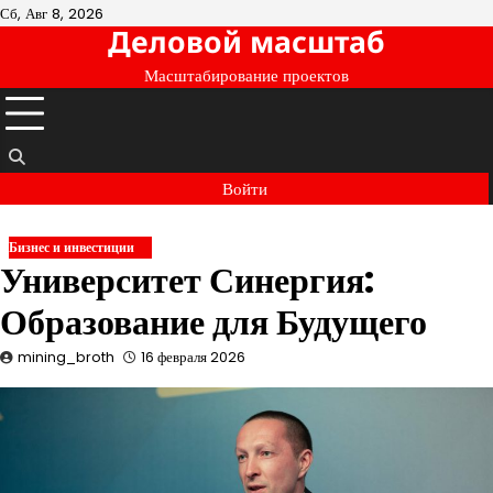
Перейти
Сб, Авг 8, 2026
Деловой масштаб
к
содержимому
Масштабирование проектов
Войти
Бизнес и инвестиции
Университет Синергия:
Образование для Будущего
mining_broth
16 февраля 2026