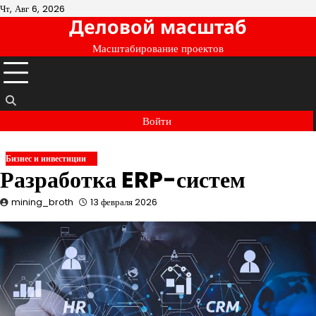
Перейти
Чт, Авг 6, 2026
Деловой масштаб
к
содержимому
Масштабирование проектов
Войти
Бизнес и инвестиции
Разработка ERP-систем
mining_broth
13 февраля 2026