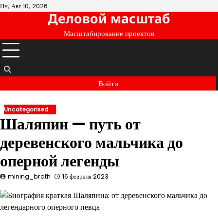
Перейти
Пн, Авг 10, 2026
Деловой масштаб
к
содержимому
Масштабирование проектов
Войти
Uncategorised
Шаляпин — путь от
деревенского мальчика до
оперной легенды
mining_broth
16 февраля 2023