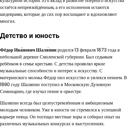
культурной истории. Его вклад в развитие оперного искусства
остаётся непревзойдённым, а его исполнения остаются
шедеврами, которые до сих пор восхищают и вдохновляют
многих.
Детство и юность
Фёдор Ива́нович Шаля́пин
родился 13 февраля 1873 года в
небольшой деревне Смоленской губернии. Был седьмым
ребёнком в семье крестьян. С детства проявлял яркие
музыкальные способности и интерес к искусству. С
материнского молока Фёдор пил искусство и увлекся пением. В
1890 году Шаляпин поступил в Московскую Духовную
Семинарию, где изучал пение в оркестре.
Шаляпин всегда был целеустремлённым и амбициозным
молодым человеком. Уже в юности он стремился к успешной
карьере певца. Он посещал местные хоры и собирал опыт на
различных музыкальных конкурсах и выступлениях.