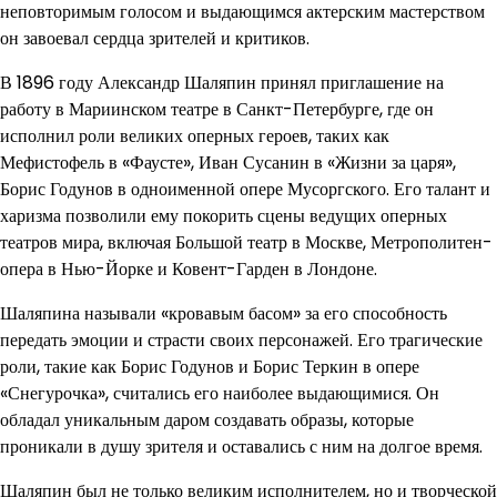
неповторимым голосом и выдающимся актерским мастерством
он завоевал сердца зрителей и критиков.
В 1896 году Александр Шаляпин принял приглашение на
работу в Мариинском театре в Санкт-Петербурге, где он
исполнил роли великих оперных героев, таких как
Мефистофель в «Фаусте», Иван Сусанин в «Жизни за царя»,
Борис Годунов в одноименной опере Мусоргского. Его талант и
харизма позволили ему покорить сцены ведущих оперных
театров мира, включая Большой театр в Москве, Метрополитен-
опера в Нью-Йорке и Ковент-Гарден в Лондоне.
Шаляпина называли «кровавым басом» за его способность
передать эмоции и страсти своих персонажей. Его трагические
роли, такие как Борис Годунов и Борис Теркин в опере
«Снегурочка», считались его наиболее выдающимися. Он
обладал уникальным даром создавать образы, которые
проникали в душу зрителя и оставались с ним на долгое время.
Шаляпин был не только великим исполнителем, но и творческой