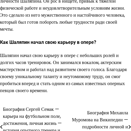
личности Шаляпина. Он рос в нищете, привык к тяжелой
физической работе и неудовлетворительным условиям жизни.
Это сделало из него мужественного и настойчивого человека,
который был готов побороть любые трудности ради своей
мечты.
Как Шаляпин начал свою карьеру в опере?
Шаляпин начал свою карьеру в опере с небольших ролей и
долгих часов тренировок. Он занимался вокалом, актерским
мастерством и работал над развитием своего голоса. Благодаря
своему уникальному таланту и неутомимому труду, он смог
пробиться вперед и стать одним из самых известных оперных
певцов своего времени.
Биография Сергей Семак —
Навигация
Биография Михаила
карьера на футбольном поле,
Муромова на Википедии —
по
достижения, личная жизнь —
подробности личной и
история опытного тренера и