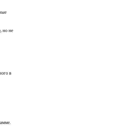
нные
, но не
ного в
гамме.