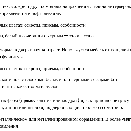
й-тек, модерн и других модных направлений дизайна интерьеров.
аправлении и в лофт-дизайне.
, белый в сочетании с черным — это классика
торые подчеркивает контраст. Используется мебель с глянцевой
я фурнитура.
аконичная с плоскими белыми или черными фасадами без
кцент на качество материалов
х форм (прямоугольник или квадрат) и, как привило, без рисун
ции, линии или штрихи, подчеркивающие простую геометрию.
металлическом или металлизированном обрамлении. В более «мя
рамления.