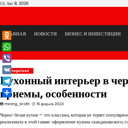
Перейти
Сб, Авг 8, 2026
к
содержимому
ГЛАВНАЯ
НОВОСТИ
БИЗНЕС И ИНВЕСТИЦИИ
Odnoklassniki
WhatsApp
Viber
Uncategorised
Кухонный интерьер в чер
VK
приемы, особенности
Telegram
Отправить
mining_broth
15 февраля 2023
Черно-белая кухня — это классика, которая не теряет популярн
реализовать в этой гамме: оформление кухонь скандинавского, г