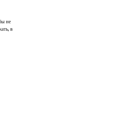
бы не
ать, в