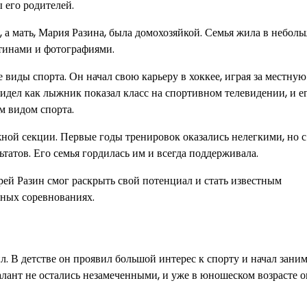
 его родителей.
, а мать, Мария Разина, была домохозяйкой. Семья жила в небол
тинами и фотографиями.
виды спорта. Он начал свою карьеру в хоккее, играя за местную
идел как лыжник показал класс на спортивном телевидении, и е
м видом спорта.
ной секции. Первые годы тренировок оказались нелегкими, но с
ьтатов. Его семья гордилась им и всегда поддерживала.
рей Разин смог раскрыть свой потенциал и стать известным
ных соревнованиях.
. В детстве он проявил большой интерес к спорту и начал заним
алант не остались незамеченными, и уже в юношеском возрасте о