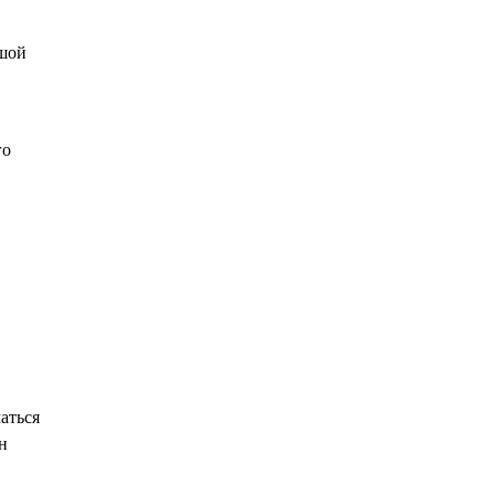
ьшой
го
аться
н