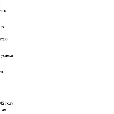
с
 что
но
так».
 успехи
Он
12 году
о-де-