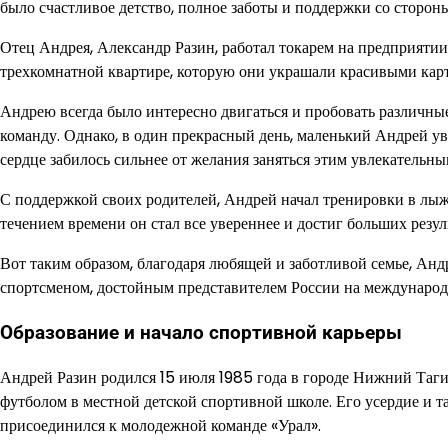
было счастливое детство, полное заботы и поддержки со стороны
Отец Андрея, Александр Разин, работал токарем на предприятии
трехкомнатной квартире, которую они украшали красивыми кар
Андрею всегда было интересно двигаться и пробовать различные 
команду. Однако, в один прекрасный день, маленький Андрей ув
сердце забилось сильнее от желания заняться этим увлекательны
С поддержкой своих родителей, Андрей начал тренировки в лыж
течением времени он стал все увереннее и достиг больших резул
Вот таким образом, благодаря любящей и заботливой семье, Анд
спортсменом, достойным представителем России на международ
Образование и начало спортивной карьеры
Андрей Разин родился 15 июля 1985 года в городе Нижний Тагил
футболом в местной детской спортивной школе. Его усердие и т
присоединился к молодежной команде «Урал».