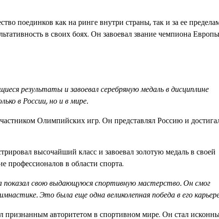
во поединков как на ринге внутри страны, так и за ее предела
тативность в своих боях. Он завоевал звание чемпиона Европы,
щиеся результаты и завоевал серебряную медаль в дисциплине
ко в России, но и в мире.
участником Олимпийских игр. Он представлял Россию и достига
трировал высочайший класс и завоевал золотую медаль в своей
е профессионалов в области спорта.
ова показал свою выдающуюся спортивную мастерство. Он смог
имнастике. Это была еще одна великолепная победа в его карьере
л признанным авторитетом в спортивном мире. Он стал исконн