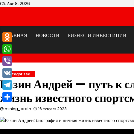
Перейти
Сб, Авг 8, 2026
к
содержимому
ГЛАВНАЯ
НОВОСТИ
БИЗНЕС И ИНВЕСТИЦИИ
Odnoklassniki
WhatsApp
Viber
Uncategorised
Разин Андрей — путь к с
VK
жизнь известного спортс
Telegram
Отправить
mining_broth
16 февраля 2023