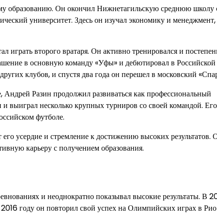
ему образованию. Он окончил Нижнетагильскую среднюю школу 
ческий университет. Здесь он изучал экономику и менеджмент,
л играть второго вратаря. Он активно тренировался и постепен
ашение в основную команду «Уфы» и дебютировал в Российской
угих клубов, и спустя два года он перешел в московский «Спар
е, Андрей Разин продолжил развиваться как профессиональный
 и выиграл несколько крупных турниров со своей командой. Его
российском футболе.
его усердие и стремление к достижению высоких результатов. 
тивную карьеру с получением образования.
евнованиях и неоднократно показывал высокие результаты. В 20
В 2016 году он повторил свой успех на Олимпийских играх в Ри