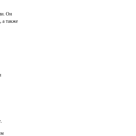
ми. Он
 а также
л
.
ым