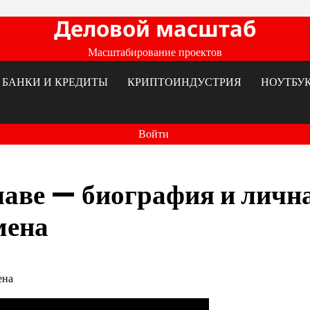
Деловой масштаб
Масштабирование проектов
БАНКИ И КРЕДИТЫ
КРИПТОИНДУСТРИЯ
НОУТБУ
Войти
лаве — биография и личн
мена