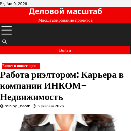
Перейти
Вс, Авг 9, 2026
Деловой масштаб
к
содержимому
Масштабирование проектов
Войти
Бизнес и инвестиции
Работа риэлтором: Карьера в
компании ИНКОМ-
Недвижимость
mining_broth
6 февраля 2026