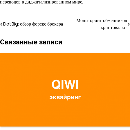
переводов в диджитализированном мире.
Мониторинг обменников
Навигация
DotBig: обзор форекс брокера
криптовалют
по
Связанные записи
записям