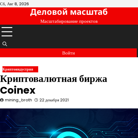
Перейти
Сб, Авг 8, 2026
Деловой масштаб
к
содержимому
Масштабирование проектов
Войти
Криптоиндустрия
Криптовалютная биржа
Coinex
mining_broth
22 декабря 2021