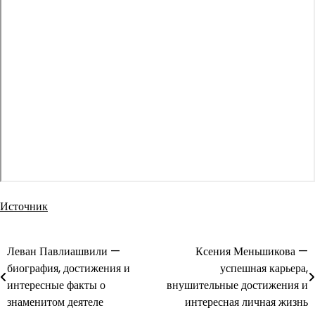
Источник
Леван Павлиашвили —
Ксения Меньшикова —
Навигация
биография, достижения и
успешная карьера,
по
интересные факты о
внушительные достижения и
знаменитом деятеле
интересная личная жизнь
записям