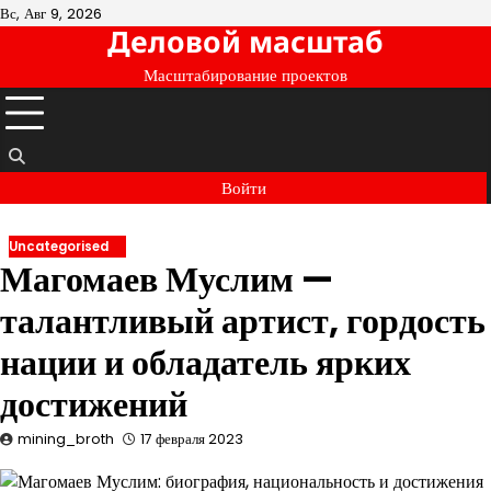
Перейти
Вс, Авг 9, 2026
Деловой масштаб
к
содержимому
Масштабирование проектов
Войти
Uncategorised
Магомаев Муслим —
талантливый артист, гордость
нации и обладатель ярких
достижений
mining_broth
17 февраля 2023