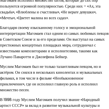
Магомаев исполнил множество хитов, которые до сих пор
пользуются огромной популярностью. Среди них – «Ах, эта
свадьба», «Влюблены и счастливы», «Не верьте девушки»,
«Мечты», «Цветет малина во всех садах».
Благодаря своему изысканному голосу и эмоциональной
интерпретации Магомаев стал одним из самых любимых певцов
в Советском Союзе и за его пределами. Он выступал на самых
престижных концертных площадках мира, сотрудничал с
известными композиторами и исполнителями, такими как
Лучано Паваротти и Джозефина Бейкер.
Муслим Магомаев был не только талантливым певцом, но и
актёром. Он снялся в нескольких кинолентах и музыкальных
фильмах, в том числе в фильме «Необыкновенное
приключение», где он исполнил главную роль и исполнил
множество песен.
В 1998 году Муслим Магомаев получил звание «Народный
артист СССР» за вклад в развитие музыкальной культуры и