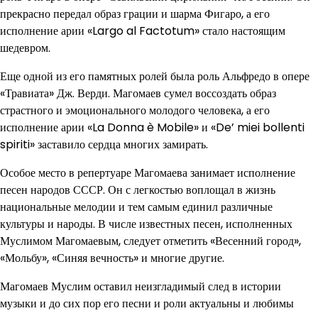
прекрасно передал образ грации и шарма Фигаро, а его
исполнение арии «Largo al Factotum» стало настоящим
шедевром.
Еще одной из его памятных ролей была роль Альфредо в опере
«Травиата» Дж. Верди. Магомаев сумел воссоздать образ
страстного и эмоционального молодого человека, а его
исполнение арии «La Donna è Mobile» и «De’ miei bollenti
spiriti» заставило сердца многих замирать.
Особое место в репертуаре Магомаева занимает исполнение
песен народов СССР. Он с легкостью воплощал в жизнь
национальные мелодии и тем самым единил различные
культуры и народы. В числе известных песен, исполненных
Муслимом Магомаевым, следует отметить «Весенний город»,
«Мольбу», «Синяя вечность» и многие другие.
Магомаев Муслим оставил неизгладимый след в истории
музыки и до сих пор его песни и роли актуальны и любимы