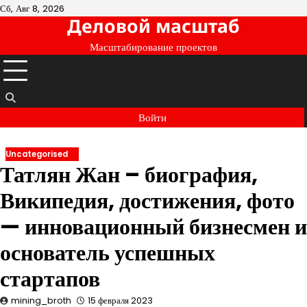
Перейти
Сб, Авг 8, 2026
Деловой масштаб
к
содержимому
Масштабирование проектов
Войти
Uncategorised
Татлян Жан – биография,
Википедия, достижения, фото
— инновационный бизнесмен и
основатель успешных
стартапов
mining_broth
15 февраля 2023