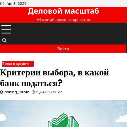
Перейти
Сб, Авг 8, 2026
Деловой масштаб
к
содержимому
Масштабирование проектов
Войти
Банки и кредиты
Критерии выбора, в какой
банк податься?
mining_broth
5 декабря 2022