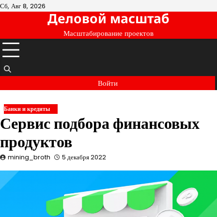
Перейти
Сб, Авг 8, 2026
Деловой масштаб
к
содержимому
Масштабирование проектов
Войти
Банки и кредиты
Сервис подбора финансовых
продуктов
mining_broth
5 декабря 2022