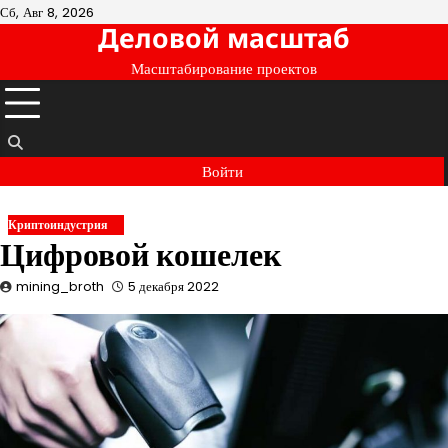
Перейти
Сб, Авг 8, 2026
Деловой масштаб
к
содержимому
Масштабирование проектов
Войти
Криптоиндустрия
Цифровой кошелек
mining_broth
5 декабря 2022