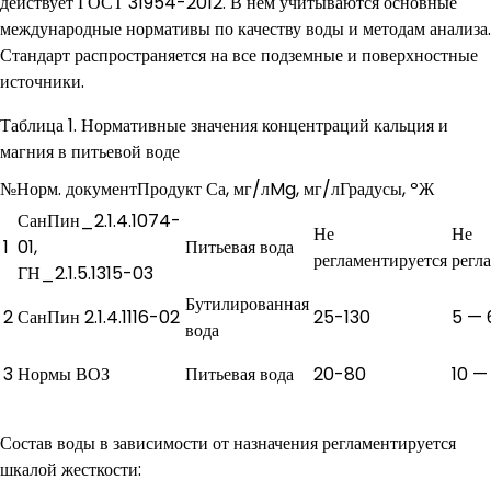
действует ГОСТ 31954-2012. В нем учитываются основные
международные нормативы по качеству воды и методам анализа.
Стандарт распространяется на все подземные и поверхностные
источники.
Таблица 1. Нормативные значения концентраций кальция и
магния в питьевой воде
№Норм. документПродукт Са, мг/лMg, мг/лГрадусы, ºЖ
СанПин_2.1.4.1074-
Не
Не
1
01,
Питьевая вода
регламентируется
регл
ГН_2.1.5.1315-03
Бутилированная
2
СанПин 2.1.4.1116-02
25-130
5 — 
вода
3
Нормы ВОЗ
Питьевая вода
20-80
10 —
Состав воды в зависимости от назначения регламентируется
шкалой жесткости: