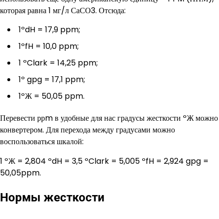
которая равна 1 мг/л СаСО3. Отсюда:
1ºdH = 17,9 ppm;
1ºfH = 10,0 ppm;
1 ºClark = 14,25 ppm;
1º gpg = 17,1 ppm;
1ºЖ = 50,05 ppm.
Перевести ррm в удобные для нас градусы жесткости ºЖ можно
конвертером. Для перехода между градусами можно
воспользоваться шкалой:
1 ºЖ = 2,804 ºdH = 3,5 ºClark = 5,005 ºfH = 2,924 gpg =
50,05ppm.
Нормы жесткости