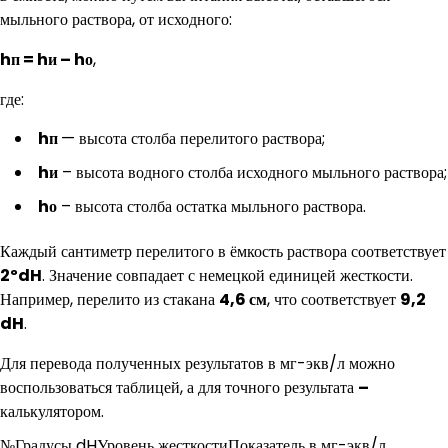
мыльного раствора, от исходного:
hп = hи – hо
,
где:
hп
— высота столба перелитого раствора;
hи
– высота водного столба исходного мыльного раствора;
hо
– высота столба остатка мыльного раствора.
Каждый сантиметр перелитого в ёмкость раствора соответствует
2ºdH
. Значение совпадает с немецкой единицей жесткости.
Например, перелито из стакана
4,6 см
, что соответствует
9,2
dH
.
Для перевода полученных результатов в мг-экв/л можно
воспользоваться таблицей, а для точного результата
–
калькулятором.
№Градусы dHУровень жесткостиПоказатель в мг-экв/л