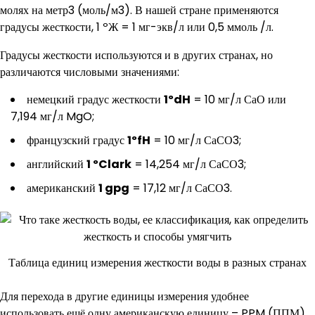
молях на метр3 (моль/м3). В нашей стране применяются
градусы жесткости, 1 ºЖ = 1 мг-экв/л или 0,5 ммоль /л.
Градусы жесткости используются и в других странах, но
различаются числовыми значениями:
немецкий градус жесткости
1ºdH
= 10 мг/л СаО или
7,194 мг/л MgO;
французский градус
1ºfH
= 10 мг/л СаСО3;
английский
1 ºClark
= 14,254 мг/л СаСО3;
американский
1 gpg
= 17,12 мг/л СаСО3.
Таблица единиц измерения жесткости воды в разных странах
Для перехода в другие единицы измерения удобнее
использовать ещё одну американскую единицу – PPM (ППМ),