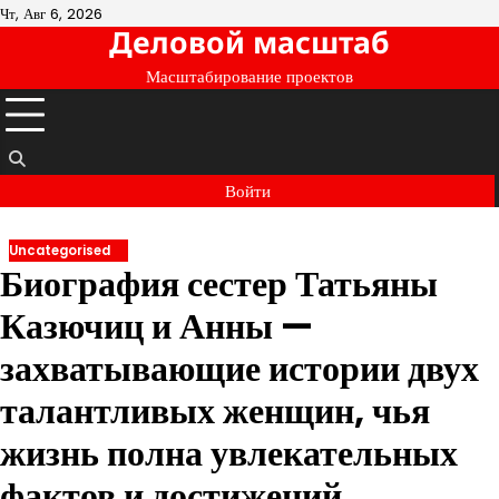
Перейти
Чт, Авг 6, 2026
Деловой масштаб
к
содержимому
Масштабирование проектов
Войти
Uncategorised
Биография сестер Татьяны
Казючиц и Анны —
захватывающие истории двух
талантливых женщин, чья
жизнь полна увлекательных
фактов и достижений