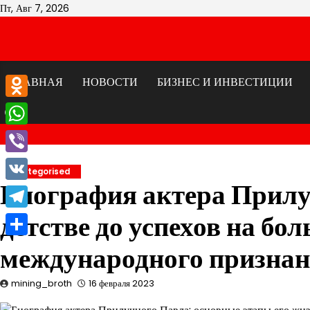
Перейти
Пт, Авг 7, 2026
к
содержимому
ГЛАВНАЯ
НОВОСТИ
БИЗНЕС И ИНВЕСТИЦИИ
Odnoklassniki
WhatsApp
Viber
Uncategorised
Биография актера Прилуч
VK
детстве до успехов на бо
Telegram
Отправить
международного призна
mining_broth
16 февраля 2023