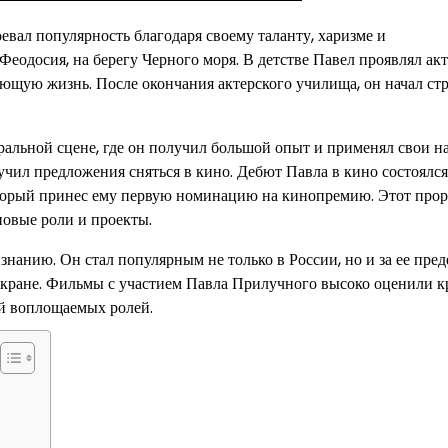
евал популярность благодаря своему таланту, харизме и
Феодосия, на берегу Черного моря. В детстве Павел проявлял ак
ующую жизнь. После окончания актерского училища, он начал ст
ральной сцене, где он получил большой опыт и применял свои 
лучил предложения сняться в кино. Дебют Павла в кино состоялс
который принес ему первую номинацию на кинопремию. Этот про
новые роли и проекты.
знанию. Он стал популярным не только в России, но и за ее пред
экране. Фильмы с участием Павла Прилучного высоко оценили 
ой воплощаемых ролей.