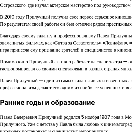
Островского, где изучал актерское мастерство под руководств
В 2010 году Прилучный получил свое первое серьезное киношн
По результатам своей работы он был отмечен рядом престижны
Благодаря своему таланту и профессионализму Павел Прилучный
знаменитых фильмах, как «Битва за Севастополь», «Левиафан», 
игра принесла ему признание зрителей и специалистов в кинои
Помимо кино Прилучный активно работает на сцене театра — он
гастрономировал со своими спектаклями в разных странах мира
Павел Прилучный — один из самых талантливых и известных акт
профессионализм делают его одним из наиболее успешных и вос
Ранние годы и образование
Павел Валерьевич Прилучный родился 5 ноября 1987 года в Мо
Прилучного. Уже с детства у Павла была любовь к кинематографу
школьных постановках и сценических мероприятиях.