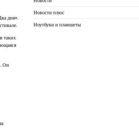
Новости
Новости плюс
ва дня».
Ноутбуки и планшеты
стивале.
в таких
ающаяся
. Он
ча