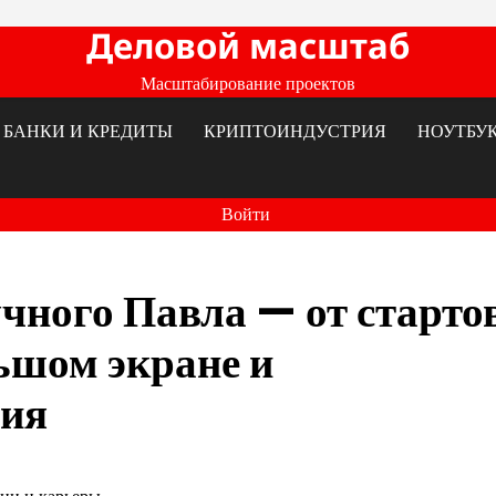
Деловой масштаб
Масштабирование проектов
БАНКИ И КРЕДИТЫ
КРИПТОИНДУСТРИЯ
НОУТБУ
Войти
ного Павла — от стартов
льшом экране и
ния