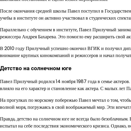
После окончания средней школы Павел поступил в Государств
учебы в институте он активно участвовал в студенческих спект
Параллельно с обучением в институте, Павел Прилучный занима
режиссера Андрея Бахарева. Это помогло ему расширить свой ак
В 2010 году Прилучный успешно окончил ВГИК и получил диплом
внимание крупных кинокомпаний и режиссеров и начал получат
Детство на солнечном юге
Павел Прилучный родился 14 ноября 1987 года в семье актеров. 
влияло на его характер и становление как актера. С малых лет 
На прогулках по морскому побережью Павел мечтал о том, чтобы
волной моря, погружаясь в свой воображаемый мир. Эти впечатл
Правда, детство на солнечном юге не всегда было безоблачным.
испытал на себе последствия экономического кризиса. Однако, не