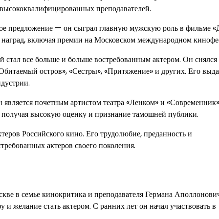
ом высококвалифицированных преподавателей.
ое предложение — он сыграл главную мужскую роль в фильме «Д
х наград, включая премии на Московском международном кинофе
 стал все больше и больше востребованным актером. Он снялся 
«Обитаемый остров», «Сестры», «Притяжение» и других. Его выд
ндустрии.
 является почетным артистом театра «Ленком» и «Современник»
, получая высокую оценку и признание тамошней публики.
еров Российского кино. Его трудолюбие, преданность и
требованных актеров своего поколения.
скве в семье кинокритика и преподавателя Германа Аполлонови
 и желание стать актером. С ранних лет он начал участвовать в