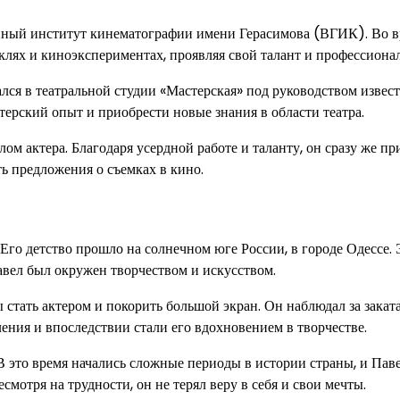
енный институт кинематографии имени Герасимова (ВГИК). Во 
аклях и киноэкспериментах, проявляя свой талант и профессиона
лся в театральной студии «Мастерская» под руководством извес
терский опыт и приобрести новые знания в области театра.
 актера. Благодаря усердной работе и таланту, он сразу же пр
ь предложения о съемках в кино.
Его детство прошло на солнечном юге России, в городе Одессе. 
Павел был окружен творчеством и искусством.
 стать актером и покорить большой экран. Он наблюдал за закат
ения и впоследствии стали его вдохновением в творчестве.
 В это время начались сложные периоды в истории страны, и Пав
смотря на трудности, он не терял веру в себя и свои мечты.