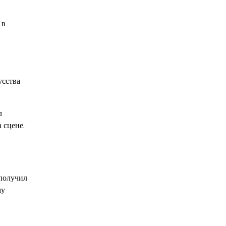
 в
усства
л
 сцене.
 получил
му