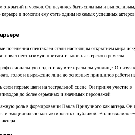
м открытий и уроков. Он научился быть сильным и выносливым,
о карьере и помогли ему стать одним из самых успешных актеров
карьере
рвые посещения спектаклей стали настоящим открытием мира иск
ствовал неотразимую притягательность актерского ремесла.
профессиональную подготовку в театральном училище. Он изуча
овать голос и выражение лица до основных принципов работы на
 свои первые шаги на театральной сцене. Он принял участие в
 эпизодов до более серьезных и значимых персонажей.
 важную роль в формировании Павла Прилучного как актера. Он
зы и эмоционально контактировать с публикой. Это позволило е
 актера.