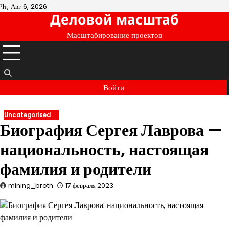
Перейти
Чт, Авг 6, 2026
Деловой масштаб
к
содержимому
Масштабирование проектов
Войти
Uncategorised
Биография Сергея Лаврова —
национальность, настоящая
фамилия и родители
mining_broth
17 февраля 2023