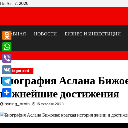
Перейти
Пт, Авг 7, 2026
к
содержимому
ГЛАВНАЯ
НОВОСТИ
БИЗНЕС И ИНВЕСТИЦИИ
Odnoklassniki
WhatsApp
Viber
Uncategorised
Биография Аслана Бижое
VK
важнейшие достижения
Telegram
Отправить
mining_broth
15 февраля 2023