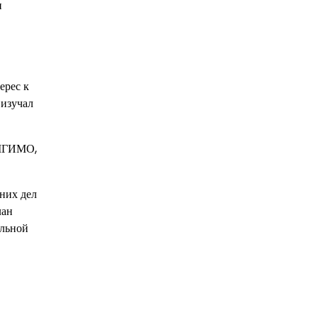
и
ерес к
 изучал
 МГИМО,
них дел
лан
ельной