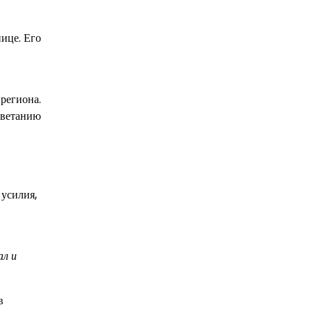
ице. Его
региона.
цветанию
 усилия,
ал и
в