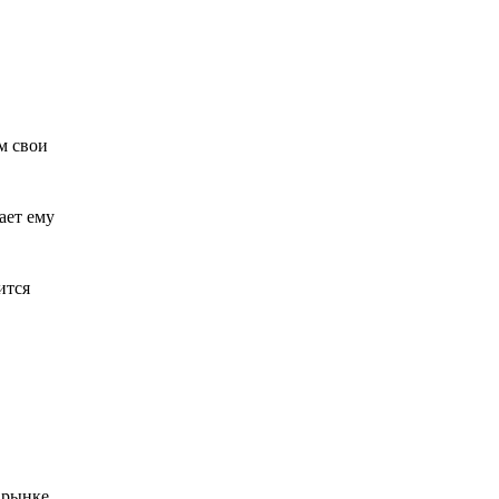
м свои
ает ему
ится
 рынке.