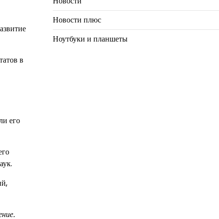
Новости
Новости плюс
развитие
Ноутбуки и планшеты
татов в
ли его
его
аук.
ий,
ение.