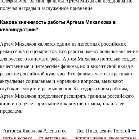
телефильмов. За свои фильмы Артем Михалков неоднократно
получал награды и заслуженное признание.
Какова значимость работы Артема Михалкова в
киноиндустрии?
Артем Михалков является одним из известных российских
режиссеров и сценаристов. Его работы имеют большое значение
для русского кинематографа. Артем Михалков не только создает
качественные и интересные фильмы, но и вносит свой вклад в
развитие российской культуры. Его фильмы часто затрагивают
актуальные социальные и моральные вопросы, вызывают
глубокие эмоции и размышления. Благодаря своим работам,
Артем Михалков продолжает расширять границы российского
кино и получает признание как внутри страны, так и за ее
пределами.
Актриса Яковлева Алена и ее
Лев Николаевич Толстой —
Навигация
путь к успеху — от детства до
история жизни, творчества и