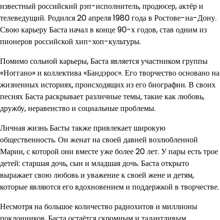
известный российский рэп-исполнитель, продюсер, актёр и
телеведущий. Родился 20 апреля 1980 года в Ростове-на-Дону.
Свою карьеру Баста начал в конце 90-х годов, став одним из
пионеров российской хип-хоп-культуры.
Помимо сольной карьеры, Баста является участником группы
«Ноггано» и коллектива «Бандэрос». Его творчество основано на
жизненных историях, происходящих из его биографии. В своих
песнях Баста раскрывает различные темы, такие как любовь,
дружбу, неравенство и социальные проблемы.
Личная жизнь Басты также привлекает широкую
общественность. Он женат на своей давней возлюбленной
Марии, с которой они вместе уже более 20 лет. У пары есть трое
детей: старшая дочь, сын и младшая дочь. Баста открыто
выражает свою любовь и уважение к своей жене и детям,
которые являются его вдохновением и поддержкой в творчестве.
Несмотря на большое количество радиохитов и миллионы
поклонников, Баста остаётся скромным и талантливым