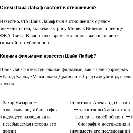
С кем Шайа ЛаБаф состоит в отношениях?
Известно, что Шайа ЛаБаф был в отношениях с рядом
знаменитостей, включая актрису Мишель Вильямс и певицу
ФКА Твигс. В настоящее время его личная жизнь остается
скрытой от публичности.
Какими фильмами известен Шайа Лабаф?
Шайа Лабаф известен такими фильмами, как «Трансформеры»,
«Уайлд Кард», «Малхолланд Драйв» и «Отряд самоубийц», среди
других.
Захар Назаров —
Политолог Александр Сытин
Навигация
захватывающая биография
— талантливый аналитик и
по
ведущего разведчика и
эксперт в своей области —
незабываемая история его
биография, достижения и
записям
жизни
значимость его исследований