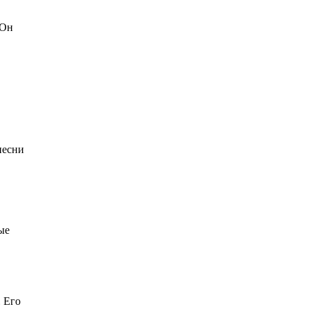
 Он
песни
ые
 Его