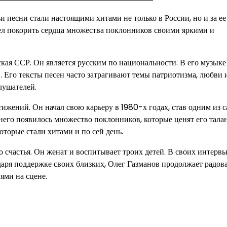
 песни стали настоящими хитами не только в России, но и за ее
мел покорить сердца множества поклонников своими яркими и
ская ССР. Он является русским по национальности. В его музыке
. Его тексты песен часто затрагивают темы патриотизма, любви 
лушателей.
ижений. Он начал свою карьеру в 1980-х годах, став одним из 
 него появилось множество поклонников, которые ценят его тала
оторые стали хитами и по сей день.
 счастья. Он женат и воспитывает троих детей. В своих интервь
одаря поддержке своих близких, Олег Газманов продолжает радов
ями на сцене.