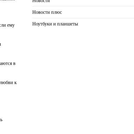
Новости
Новости плюс
Ноутбуки и планшеты
сли ему
м
аются в
 любви к
ль