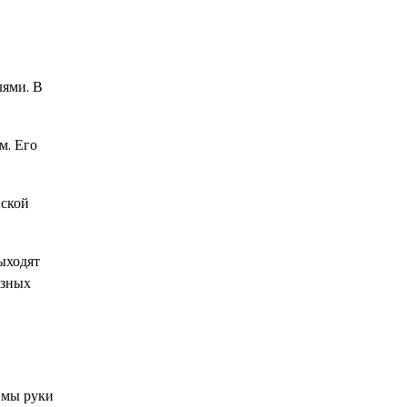
лями. В
м. Его
нской
ыходят
азных
вмы руки