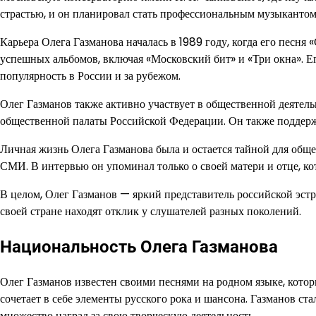
страстью, и он планировал стать профессиональным музыкантом
Карьера Олега Газманова началась в 1989 году, когда его песня
успешных альбомов, включая «Московский бит» и «Три окна». Е
популярность в России и за рубежом.
Олег Газманов также активно участвует в общественной деятел
общественной палаты Российской Федерации. Он также поддер
Личная жизнь Олега Газманова была и остается тайной для обще
СМИ. В интервью он упоминал только о своей матери и отце, ко
В целом, Олег Газманов — яркий представитель российской эстр
своей стране находят отклик у слушателей разных поколений.
Национальность Олега Газманова
Олег Газманов известен своими песнями на родном языке, кото
сочетает в себе элементы русского рока и шансона. Газманов с
множество наград за свою творческую деятельность.