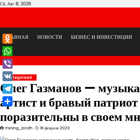
Перейти
Сб, Авг 8, 2026
к
содержимому
ГЛАВНАЯ
НОВОСТИ
БИЗНЕС И ИНВЕСТИЦИИ
Odnoklassniki
WhatsApp
Viber
Uncategorised
Олег Газманов — музык
VK
артист и бравый патриот 
Telegram
Отправить
поразительны в своем м
mining_broth
16 февраля 2023