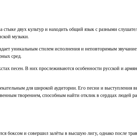
 стыке двух культур и находить общий язык с разными слушате
янской музыки.
адает уникальным стилем исполнения и неповторимым звучание
рных сред.
кстах песен. В них прослеживаются особенности русской и армя
лекательным для широкой аудитории. Его песни и выступления в
твенным творением, способным найти отклик в сердцах людей р
ался боксом и совершил залёты в высшую лигу, однако после тра