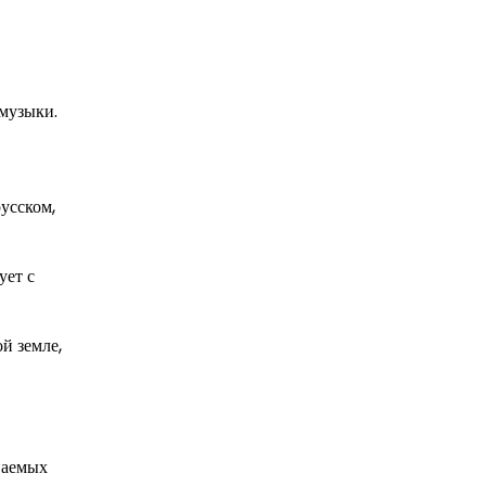
 музыки.
усском,
ует с
й земле,
ваемых