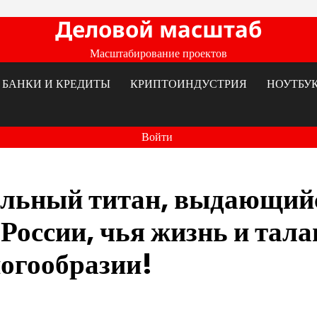
Деловой масштаб
Масштабирование проектов
БАНКИ И КРЕДИТЫ
КРИПТОИНДУСТРИЯ
НОУТБУ
Войти
альный титан, выдающий
России, чья жизнь и тала
ногообразии!