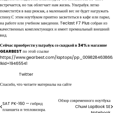
встречается, но так облегчает нам жизнь. Ультрабук легко
поместитcя в ваш рюкзак, а маленький вес не будет нагружать
спину.С этим ноутбуком приятно засветиться в кафе или парке,
на работе или учебном заведении. Teclast F7 Plus собран из
качественных комплектующих и имеет премиальный внешний
вид.
Сейчас приобрести ультрабук со скидкой в 34% в магазине
GEARBEST
по этой ссылке
https://www.gearbest.com/laptops/pp_009828463866
lkid=19465541
Twitter
Спасибо, что читаете материалы на сайте
Обзор современного ноутбука
Навигация
SAT PK-160 — гибрид
Chuwi LapBook SE
планшета и тепловизора.
по
Notebook