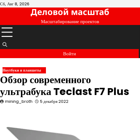
Перейти
Сб, Авг 8, 2026
Деловой масштаб
к
содержимому
Масштабирование проектов
Войти
Ноутбуки и планшеты
Обзор современного
ультрабука Teclast F7 Plus
mining_broth
5 декабря 2022