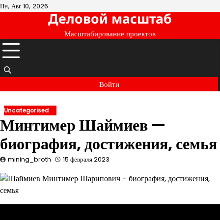
Перейти
Пн, Авг 10, 2026
Деловой масштаб
к
содержимому
Масштабирование проектов
Войти
Uncategorised
Минтимер Шаймиев —
биография, достижения, семья
mining_broth
15 февраля 2023