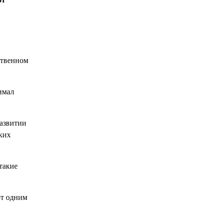
ственном
имал
развитии
ких
такие
рт одним