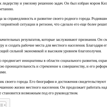
 к лидерству и умелому решению задач. Он был избран мэром Ки
ветанию.
 за справедливость и развитие своего родного города. Родивши
гоприятной ситуации в регионе, что сделало его еще более реш
начительных результатов, которые заслуживают признания. Он с
у и создать рабочие места для местного населения. Благодаря е
ающий сильной экономикой и высоким уровнем благополучия.
о продвигает инициативы в области социального развития, охра
вою проницательность и стремление к совершенству, и его рефо
ами.
 своего города. Его биография и достижения свидетельствуют 
учшению жизни местного населения. Он продолжает работать на
е становится возможным под его руководством.