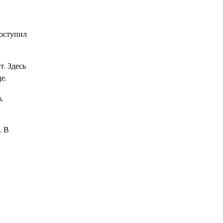
поступил
. Здесь
е.
,
. В