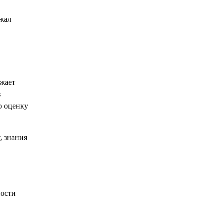
лжал
лжает
в
ю оценку
, знания
ности