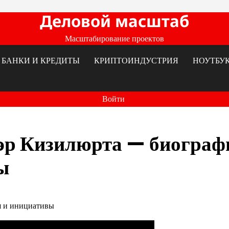
Деловой масштаб
Масштабирование проектов
БАНКИ И КРЕДИТЫ
КРИПТОИНДУСТРИЯ
НОУТБУ
Войти
эр Кизилюрта — биограф
ы