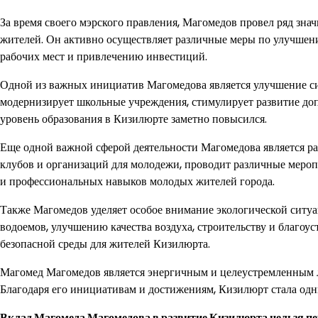
За время своего мэрского правления, Магомедов провел ряд зна
жителей. Он активно осуществляет различные меры по улучшен
рабочих мест и привлечению инвестиций.
Одной из важных инициатив Магомедова является улучшение сис
модернизирует школьные учреждения, стимулирует развитие до
уровень образования в Кизилюрте заметно повысился.
Еще одной важной сферой деятельности Магомедова является р
клубов и организаций для молодежи, проводит различные мероп
и профессиональных навыков молодых жителей города.
Также Магомедов уделяет особое внимание экологической ситуа
водоемов, улучшению качества воздуха, строительству и благоу
безопасной среды для жителей Кизилюрта.
Магомед Магомедов является энергичным и целеустремленным ли
Благодаря его инициативам и достижениям, Кизилюрт стала одн
Вклад Магомеда Магомедова в развитие Кизилюрта нельзя пер