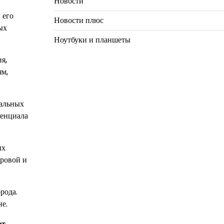
Новости
 его
Новости плюс
ых
Ноутбуки и планшеты
я,
ям,
иальных
тенциала
ых
оровой и
рода.
е.
ют