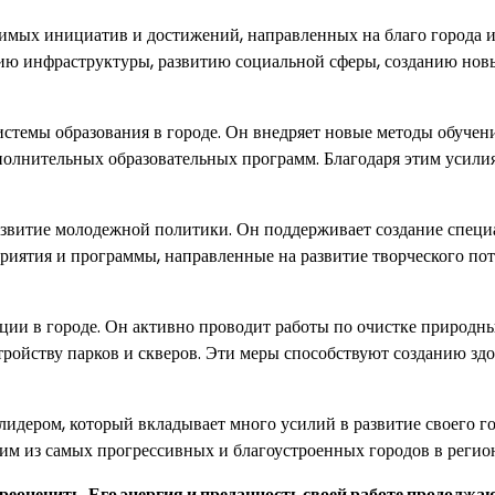
чимых инициатив и достижений, направленных на благо города и
ию инфраструктуры, развитию социальной сферы, созданию нов
темы образования в городе. Он внедряет новые методы обучени
полнительных образовательных программ. Благодаря этим усили
азвитие молодежной политики. Он поддерживает создание спец
риятия и программы, направленные на развитие творческого по
ции в городе. Он активно проводит работы по очистке природн
стройству парков и скверов. Эти меры способствуют созданию зд
дером, который вкладывает много усилий в развитие своего го
им из самых прогрессивных и благоустроенных городов в регион
еоценить. Его энергия и преданность своей работе продолжа