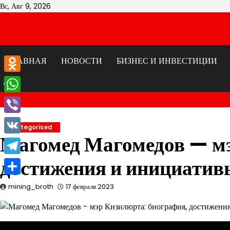
Перейти
Вс, Авг 9, 2026
к
содержимому
ГЛАВНАЯ
НОВОСТИ
БИЗНЕС И ИНВЕСТИЦИИ
Odnoklassniki
WhatsApp
Viber
Uncategorised
Магомед Магомедов — м
VK
достижения и инициатив
Telegram
Отправить
mining_broth
17 февраля 2023