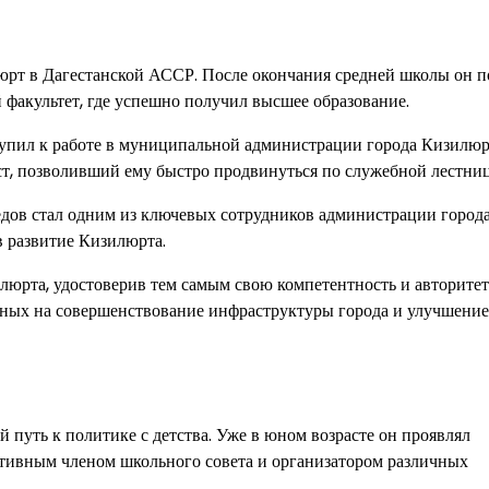
люрт в Дагестанской АССР. После окончания средней школы он 
 факультет, где успешно получил высшее образование.
упил к работе в муниципальной администрации города Кизилюрт
т, позволивший ему быстро продвинуться по служебной лестниц
дов стал одним из ключевых сотрудников администрации города
в развитие Кизилюрта.
юрта, удостоверив тем самым свою компетентность и авторитет
нных на совершенствование инфраструктуры города и улучшение
 путь к политике с детства. Уже в юном возрасте он проявлял
ктивным членом школьного совета и организатором различных