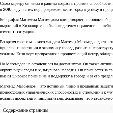
Свою карьеру он начал в раннем возрасте, проявив способности
в 2010 году и с тех пор продолжает вести город к успеху и проц
Биография Магомеда Магомедова олицетворяет настоящего борца
выросший в Кизилюрте, он был свидетелем неравенства и небла
изменить ситуацию.
Во время своего мэрского мандата Магомед Магомедов достиг з
привлечь инвестиции в экономику города, развить инфраструктур
усилиям, Кизилюрт превратился в процветающий центр, облад
Но Магомедов не остановился на достигнутом. Он также активн
окружающей среды и культурного наследия. Он признается за с
имеют широкое признание и поддержку в городе и за его предел
Магомед Магомедов – это истинный лидер и преданный защитник
превосходных управленческих способностях и стремлении к ул
новыми проектами и инициативами, доказывая, что невозможно
Содержание страницы