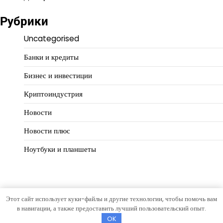
Рубрики
Uncategorised
Банки и кредиты
Бизнес и инвестиции
Криптоиндустрия
Новости
Новости плюс
Ноутбуки и планшеты
Этот сайт использует куки-файлы и другие технологии, чтобы помочь вам
Copyright © 2026
Деловой масштаб
Тема Hourly News от
в навигации, а также предоставить лучший пользовательский опыт.
Artify Themes
.
OK