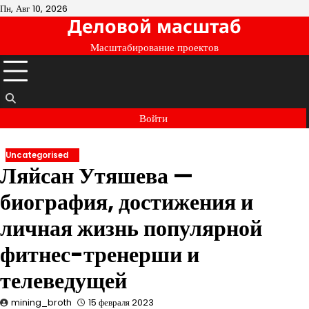
Перейти
Пн, Авг 10, 2026
Деловой масштаб
к
содержимому
Масштабирование проектов
Войти
Uncategorised
Ляйсан Утяшева —
биография, достижения и
личная жизнь популярной
фитнес-тренерши и
телеведущей
mining_broth
15 февраля 2023