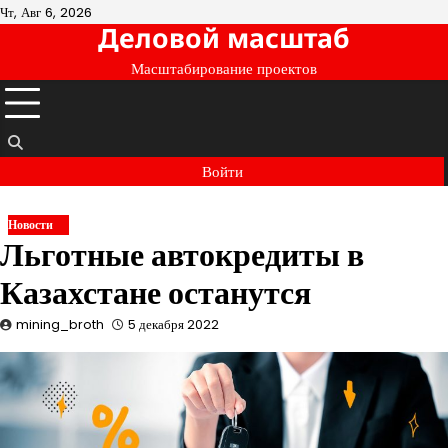
Перейти
Чт, Авг 6, 2026
Деловой масштаб
к
содержимому
Масштабирование проектов
Войти
Новости
Льготные автокредиты в
Казахстане останутся
mining_broth
5 декабря 2022