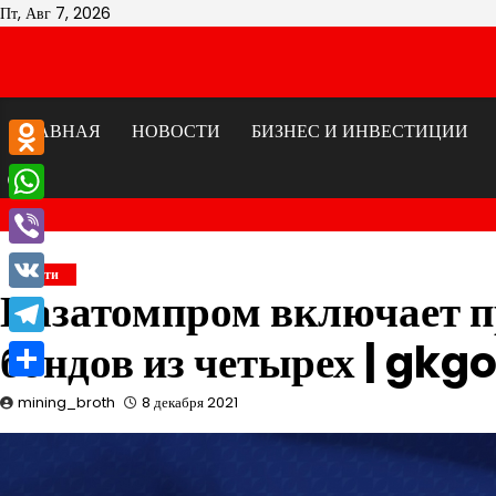
Перейти
Пт, Авг 7, 2026
к
содержимому
ГЛАВНАЯ
НОВОСТИ
БИЗНЕС И ИНВЕСТИЦИИ
Odnoklassniki
WhatsApp
Viber
Новости
Казатомпром включает п
VK
бондов из четырех | gkg
Telegram
Отправить
mining_broth
8 декабря 2021