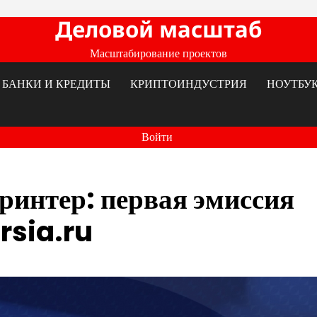
Деловой масштаб
Масштабирование проектов
БАНКИ И КРЕДИТЫ
КРИПТОИНДУСТРИЯ
НОУТБУ
Войти
ринтер: первая эмиссия
orsia.ru