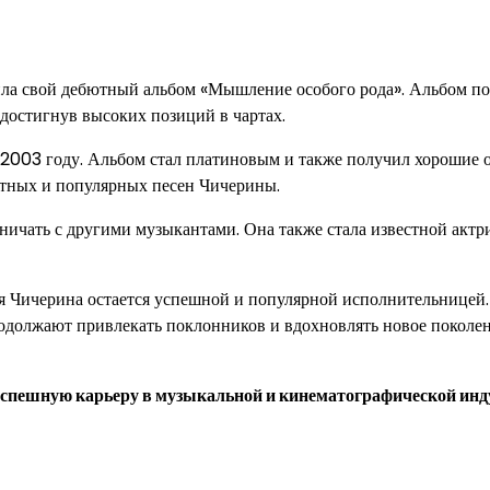
ила свой дебютный альбом «Мышление особого рода». Альбом п
достигнув высоких позиций в чартах.
003 году. Альбом стал платиновым и также получил хорошие 
естных и популярных песен Чичерины.
ичать с другими музыкантами. Она также стала известной актр
я Чичерина остается успешной и популярной исполнительницей.
продолжают привлекать поклонников и вдохновлять новое поколе
спешную карьеру в музыкальной и кинематографической инд