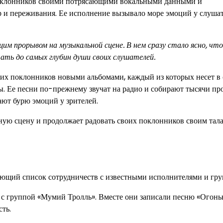
поклонников своими потрясающими вокальными данными и
 и переживания. Ее исполнение вызывало море эмоций у слуша
 прорывом на музыкальной сцене. В нем сразу стало ясно, что
ать до самых глубин души своих слушателей.
их поклонников новыми альбомами, каждый из которых несет в 
ы. Ее песни по-прежнему звучат на радио и собирают тысячи пр
ают бурю эмоций у зрителей.
ую сцену и продолжает радовать своих поклонников своим тал
яющий список сотрудничеств с известными исполнителями и гру
 с группой «Мумий Тролль». Вместе они записали песню «Огонь
ть.