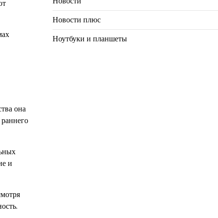
Новости
ют
Новости плюс
мах
Ноутбуки и планшеты
ства она
 раннего
льных
ие и
смотря
ость.