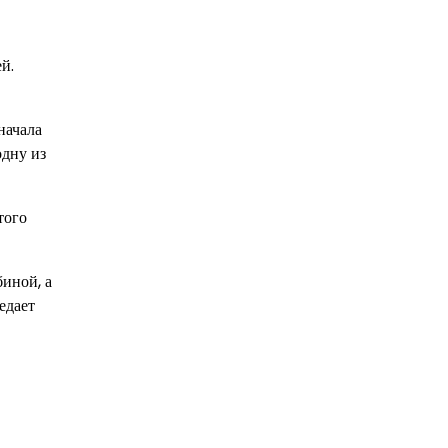
й.
начала
одну из
того
иной, а
едает