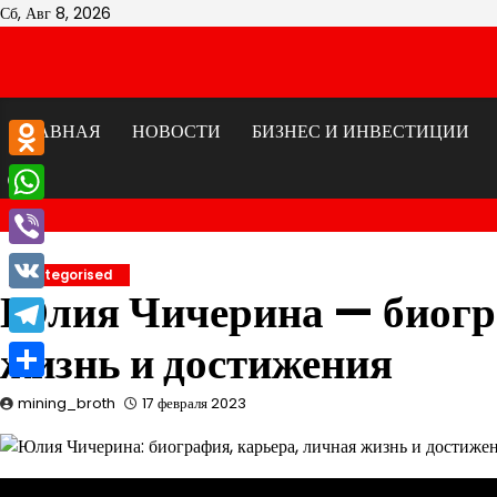
Перейти
Сб, Авг 8, 2026
к
содержимому
ГЛАВНАЯ
НОВОСТИ
БИЗНЕС И ИНВЕСТИЦИИ
Odnoklassniki
WhatsApp
Viber
Uncategorised
Юлия Чичерина — биогра
VK
жизнь и достижения
Telegram
Отправить
mining_broth
17 февраля 2023