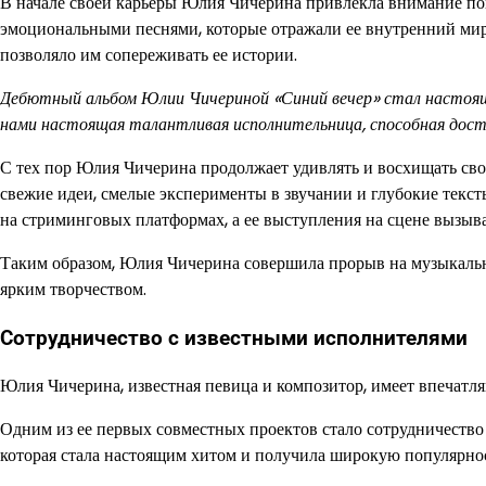
В начале своей карьеры Юлия Чичерина привлекла внимание 
эмоциональными песнями, которые отражали ее внутренний мир
позволяло им сопереживать ее истории.
Дебютный альбом Юлии Чичериной «Синий вечер» стал настоящим
нами настоящая талантливая исполнительница, способная дост
С тех пор Юлия Чичерина продолжает удивлять и восхищать сво
свежие идеи, смелые эксперименты в звучании и глубокие текст
на стриминговых платформах, а ее выступления на сцене вызыв
Таким образом, Юлия Чичерина совершила прорыв на музыкальн
ярким творчеством.
Сотрудничество с известными исполнителями
Юлия Чичерина, известная певица и композитор, имеет впечатл
Одним из ее первых совместных проектов стало сотрудничество
которая стала настоящим хитом и получила широкую популярнос