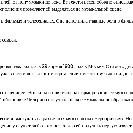
тилей, от поп-музыки до рока. Ее тексты песен обычно описыва
исполнения позволяют ей выделяться на музыкальной сцене.
в фильмах и телесериалах. Она исполнила главные роли в филь
 семьей.
бышева, родилась 29 апреля 1988 года в Москве. С самого дет
 уже в шести лет. Талант и стремление к искусству были видны с
 мать певицей. Это сильно повлияло на формирование ее музыка
ой обстановке Чичерина получила первое музыкальное образован
песни и выступать на различных музыкальных мероприятиях. Не
щение у слушателей, и это позволило ей получить первую известн