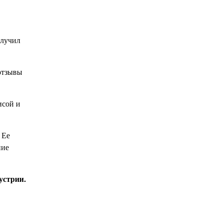
олучил
отзывы
исой и
 Ее
ние
устрии.