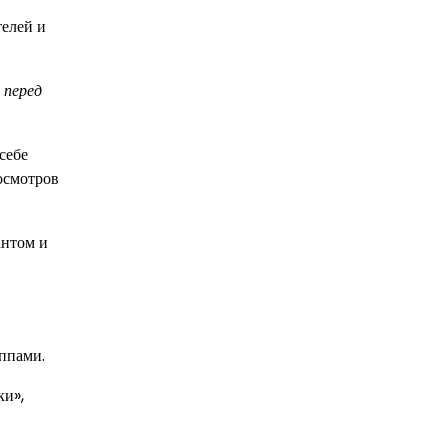
телей и
 перед
себе
осмотров
антом и
ппами.
ки»,