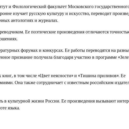
тут и Филологический факультет Московского государственног
оронне изучает русскую культуру и искусство, переводит произв
ичных антологиях и журналах.
реводчиком. Ее поэтические произведения отличаются точность
ношениях.
атурных форумах и конкурсах. Ее работы переводятся на разны
оценное признание получила благодаря участию в программе «Зел
книг, в том числе «Цвет неясности» и «Тишина приливов». Ее
иями. Она также сотрудничает с известным российским издате
ь в культурной жизни России. Ее произведения вызывают интер
оте языка.