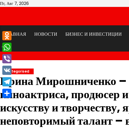
Перейти
Пт, Авг 7, 2026
к
содержимому
ГЛАВНАЯ
НОВОСТИ
БИЗНЕС И ИНВЕСТИЦИИ
Odnoklassniki
WhatsApp
Viber
Uncategorised
Ирина Мирошниченко – 
VK
киноактриса, продюсер и
Telegram
Отправить
искусству и творчеству, 
неповторимый талант – в