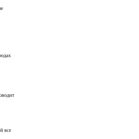
ле
родах
оводит
й все