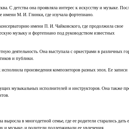
а. С детства она проявляла интерес к искусству и музыке. Пос
 имени М. И. Глинки, где изучала фортепиано.
онсерваторию имени П. И. Чайковского, где продолжила свое
ическую музыку и фортепиано под руководством известных
тную деятельность. Она выступала с оркестрами в различных го
тиков и публики.
 исполнила произведения композиторов разных эпох. Ее записи
ущих музыкальных исполнителей и инструкторов. Она также пр
нтов.
выросла в многодетной семье, где ее родители старались дать е
ву и музыке, и родители поддерживали ее увлечения.