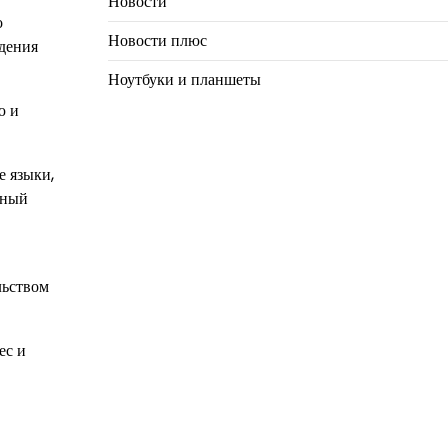
Новости
о
Новости плюс
едения
Ноутбуки и планшеты
ю и
е языки,
еный
льством
ес и