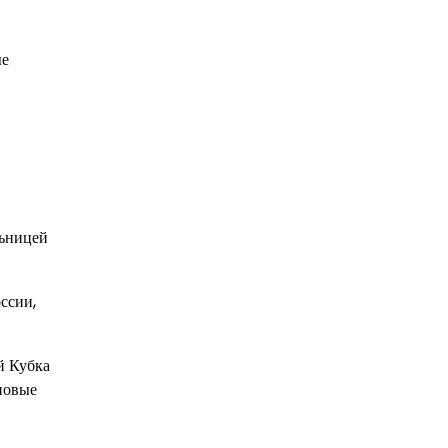
ые
льницей
ссии,
й Кубка
новые