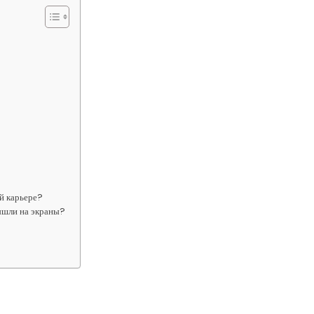
й карьере?
ышли на экраны?