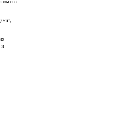
ором его
ами»,
из
 и