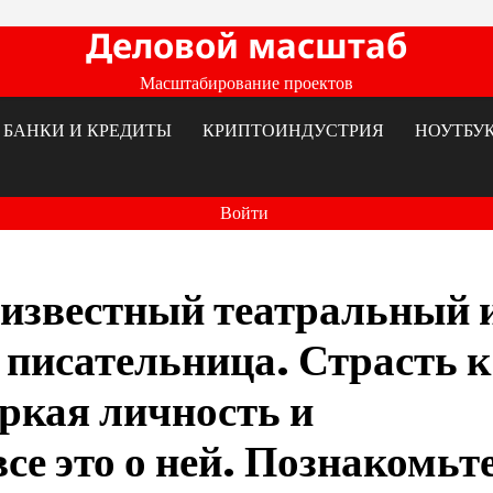
Деловой масштаб
Масштабирование проектов
БАНКИ И КРЕДИТЫ
КРИПТОИНДУСТРИЯ
НОУТБУ
Войти
известный театральный 
 писательница. Страсть к
яркая личность и
се это о ней. Познакомьт