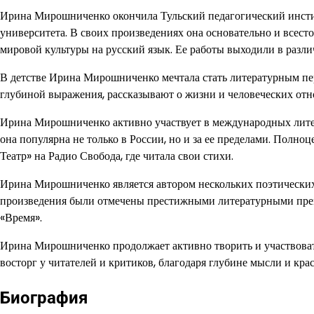
Ирина Мирошниченко окончила Тульский педагогический инсти
университета. В своих произведениях она основательно и всест
мировой культуры на русский язык. Ее работы выходили в разл
В детстве Ирина Мирошниченко мечтала стать литературным пе
глубиной выражения, рассказывают о жизни и человеческих от
Ирина Мирошниченко активно участвует в международных литер
она популярна не только в России, но и за ее пределами. Полн
Театр» на Радио Свобода, где читала свои стихи.
Ирина Мирошниченко является автором нескольких поэтических 
произведения были отмечены престижными литературными прем
«Время».
Ирина Мирошниченко продолжает активно творить и участвоват
восторг у читателей и критиков, благодаря глубине мысли и крас
Биография