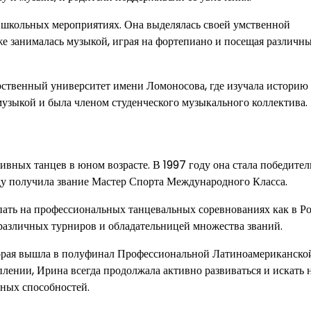
х школьных мероприятиях. Она выделялась своей умственной
же занималась музыкой, играя на фортепиано и посещая различн
ственный университет имени Ломоносова, где изучала историю
музыкой и была членом студенческого музыкального коллектива.
вных танцев в юном возрасте. В 1997 году она стала победите
ду получила звание Мастер Спорта Международного Класса.
ть на профессиональных танцевальных соревнованиях как в Ро
 различных турниров и обладательницей множества званий.
торая вышла в полуфинал Профессиональной Латиноамериканско
лении, Ирина всегда продолжала активно развиваться и искать 
ных способностей.