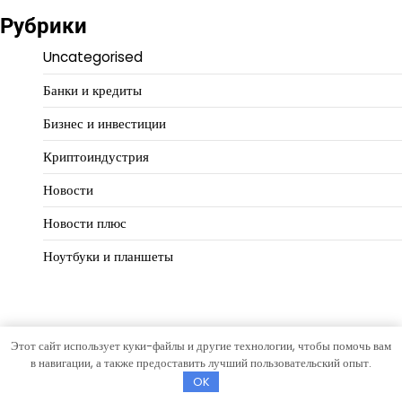
Рубрики
Uncategorised
Банки и кредиты
Бизнес и инвестиции
Криптоиндустрия
Новости
Новости плюс
Ноутбуки и планшеты
Этот сайт использует куки-файлы и другие технологии, чтобы помочь вам
Copyright © 2026
Деловой масштаб
Тема Hourly News от
в навигации, а также предоставить лучший пользовательский опыт.
Artify Themes
.
OK