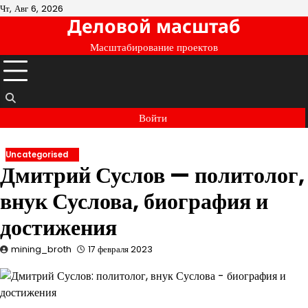
Перейти
Чт, Авг 6, 2026
Деловой масштаб
к
содержимому
Масштабирование проектов
Войти
Uncategorised
Дмитрий Суслов — политолог,
внук Суслова, биография и
достижения
mining_broth
17 февраля 2023