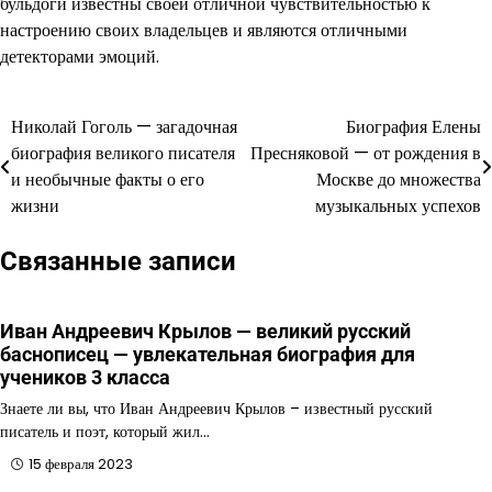
бульдоги известны своей отличной чувствительностью к
настроению своих владельцев и являются отличными
детекторами эмоций.
Николай Гоголь — загадочная
Биография Елены
Навигация
биография великого писателя
Пресняковой — от рождения в
по
и необычные факты о его
Москве до множества
жизни
музыкальных успехов
записям
Связанные записи
Иван Андреевич Крылов — великий русский
баснописец — увлекательная биография для
учеников 3 класса
Знаете ли вы, что Иван Андреевич Крылов – известный русский
писатель и поэт, который жил…
15 февраля 2023