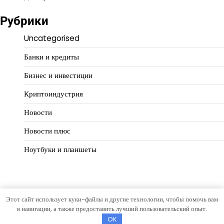
Рубрики
Uncategorised
Банки и кредиты
Бизнес и инвестиции
Криптоиндустрия
Новости
Новости плюс
Ноутбуки и планшеты
Этот сайт использует куки-файлы и другие технологии, чтобы помочь вам
Copyright © 2026
Деловой масштаб
Тема Hourly News от
в навигации, а также предоставить лучший пользовательский опыт.
Artify Themes
.
OK